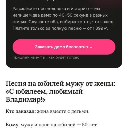
Расскажите про человека и историю — мы
напишем два демо по 40–50 секунд в разных
стилях. Слушаете оба, выбираете тот, что зашёл.
Платите только за полную песню — от 1 399 ₽.
Заказать демо бесплатно →
Пришлём на e-mail, как будет готово
Песня на юбилей мужу от жены:
«С юбилеем, любимый
Владимир!»
Кто заказал:
жена вместе с детьми.
Кому:
мужу и папе на юбилей — 50 лет.