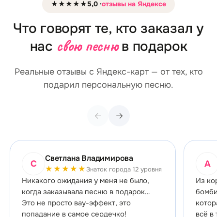
★★★★★
5,0 ·
отзывы на Яндексе
Что говорят те, кто заказал у
свою песню
нас
в подарок
Реальные отзывы с Яндекс-карт — от тех, кто
подарил персональную песню.
←
→
Светлана Владимирова
С
А
★★★★★
Знаток города 12 уровня
Никакого ожидания у меня не было,
Из ко
когда заказывала песню в подарок…
бомби
Это не просто вау-эффект, это
котор
попадание в самое сердечко!
всё в