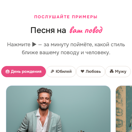
ПОСЛУШАЙТЕ ПРИМЕРЫ
ваш повод
Песня на
Нажмите ▶ — за минуту поймёте, какой стиль
ближе вашему поводу и человеку.
🎂
День рождения
🎉
Юбилей
❤️
Любовь
💑
Мужу