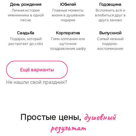
День рождения
Юбилей
Годовщина
Личная история
Главные моменты
Вспомнить всё и
именинника в одной
жизни в душевном
влюбиться друг в
песне
подарке
друга заново
Свадьба
Корпоратив
Выпускной
Подарок, который
Гимн компании или
Самый нежный
растрогает до слёз
шуточное
подарок-
поздравление шефу
воспоминание
Ещё варианты
Не нашли свой праздник?
душевный
Простые цены,
результат