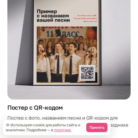
Постер с QR-кодом
Постер с фото, названием песни и QR-кодом для
мгновенного прослушивания. Повесьте на празднике
🍪 Используем cookie для работы сайта и
Принять
аналитики. Подробнее — в
политике
.
или вложите в открытку.