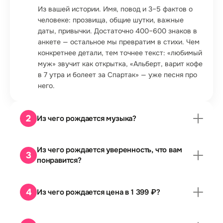
Из вашей истории. Имя, повод и 3–5 фактов о
человеке: прозвища, общие шутки, важные
даты, привычки. Достаточно 400–600 знаков в
анкете — остальное мы превратим в стихи. Чем
конкретнее детали, тем точнее текст: «любимый
муж» звучит как открытка, «Альберт, варит кофе
в 7 утра и болеет за Спартак» — уже песня про
него.
2
Из чего рождается музыка?
Из вашего настроения. Выбираете стиль —
Из чего рождается уверенность, что вам
баллада, поп-рок, R&B, рэп, шансон, акустика —
3
понравится?
и мужской или женский вокал. А аранжировку и
мелодию подбираем под текст. Не знаете, какой
Из бесплатного демо до оплаты. После заявки
стиль — просто опишите настроение («тёплое»,
4
мы пришлём фрагмент с именем получателя —
Из чего рождается цена в 1 399 ₽?
«весёлое», «торжественное»), мы попадём в его
слушаете и решаете. Понравилось —
вкус.
оплачиваете и забираете полную песню. Не
Из передовых технологий и устроенного