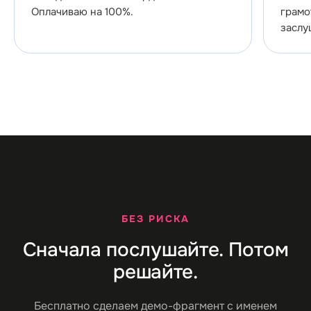
Оплачиваю на 100%.
грамо
заслу
БЕЗ РИСКА
Сначала послушайте. Потом
решайте.
Бесплатно сделаем демо-фрагмент с именем