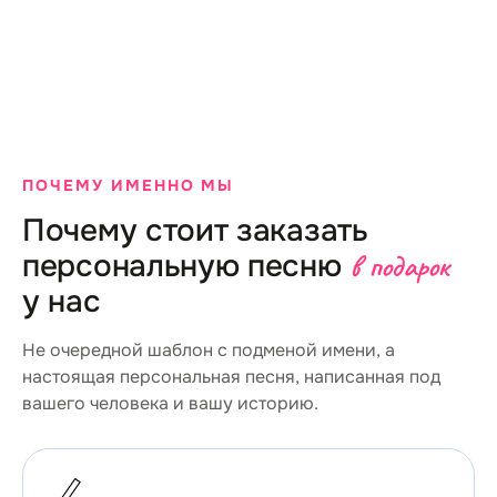
Первая встреча
Общие 
Где и как вы познакомились? Что
Какие привычки в
зацепило в тот момент — взгляд,
шутки, блюда, по
улыбка, фраза, случайность?
маленькие радости
Укажите место и атмосферу.
вам д
ПОЧЕМУ ИМЕННО МЫ
Почему стоит заказать
персональную песню
в подарок
у нас
Не очередной шаблон с подменой имени, а
настоящая персональная песня, написанная под
вашего человека и вашу историю.