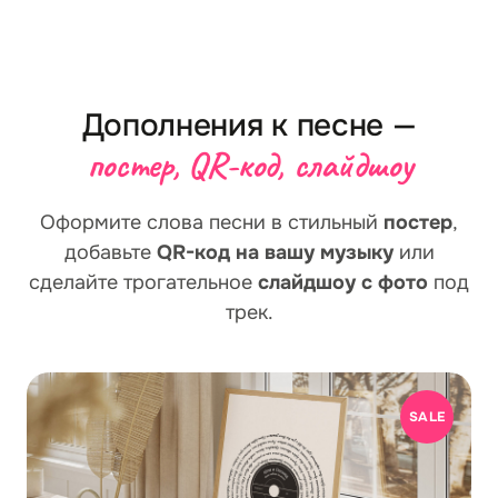
нет предоплаты, мы не можем спрятаться за
чате после оплаты, без доплат внутри одного
«уже оплачено» — каждое демо должно реально
раунда.
цеплять, иначе клиент уходит. Это и держит
планку: 5,0 у нас не куплены звёздами, а
получены от живых людей, которые сначала
Дополнения к песне —
послушали, а потом заплатили.
постер, QR-код, слайдшоу
Оформите слова песни в стильный
постер
,
добавьте
QR-код на вашу музыку
или
сделайте трогательное
слайдшоу с фото
под
трек.
SALE