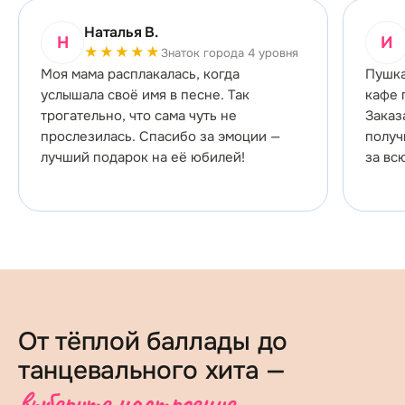
Наталья В.
Н
И
★★★★★
Знаток города 4 уровня
Моя мама расплакалась, когда
Пушка
услышала своё имя в песне. Так
кафе 
трогательно, что сама чуть не
Заказ
прослезилась. Спасибо за эмоции —
получ
лучший подарок на её юбилей!
за вс
От тёплой баллады до
танцевального хита —
выберите настроение