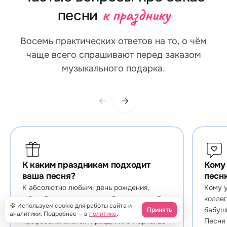
к празднику
песни
Восемь практических ответов на то, о чём
чаще всего спрашивают перед заказом
музыкального подарка.
←
→
К каким праздникам подходит
Кому
ваша песня?
песн
К абсолютно любым: день рождения,
Кому у
юбилей, годовщина свадьбы, выпускной,
коллег
🍪 Используем cookie для работы сайта и
новоселье, рождение ребёнка,
бабушк
Принять
аналитики. Подробнее — в
политике
.
профессиональный праздник, 8 марта, 23
Песня 