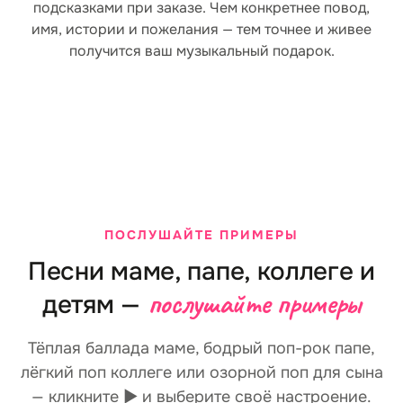
подсказками при заказе. Чем конкретнее повод,
имя, истории и пожелания — тем точнее и живее
получится ваш музыкальный подарок.
Повод: день
О герое
рождения или просто
хара
так
Кому песня — мам
коллега, сын и
День рождения, юбилей, годовщина
возраст, хара
свадьбы, профессиональный
ПОСЛУШАЙТЕ ПРИМЕРЫ
словечки и привыч
праздник или вообще без повода —
узнаваемым с п
Песни маме, папе, коллеге и
просто чтобы сказать «люблю».
Песня подстраивается под любую
послушайте примеры
детям —
дату.
Тёплая баллада маме, бодрый поп-рок папе,
лёгкий поп коллеге или озорной поп для сына
— кликните ▶ и выберите своё настроение.