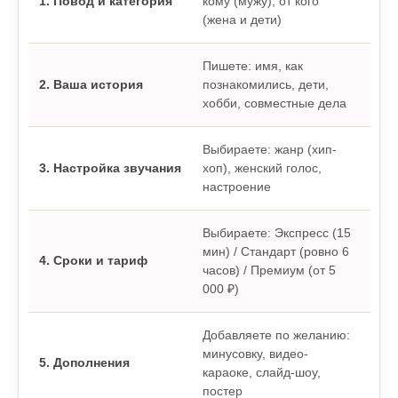
1. Повод и категория
кому (мужу), от кого
и п
(жена и дети)
Пишете: имя, как
Жив
2. Ваша история
познакомились, дети,
нег
хобби, совместные дела
муж
Выбираете: жанр (хип-
Сти
3. Настройка звучания
хоп), женский голос,
вок
настроение
точ
Выбираете: Экспресс (15
мин) / Стандарт (ровно 6
Гот
4. Сроки и тариф
часов) / Премиум (от 5
нуж
000 ₽)
Добавляете по желанию:
Пол
минусовку, видео-
5. Дополнения
ком
караоке, слайд-шоу,
вру
постер