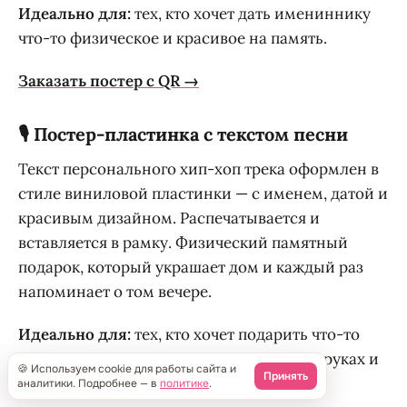
Идеально для:
тех, кто хочет дать имениннику
что-то физическое и красивое на память.
Заказать постер с QR →
🎙️ Постер-пластинка с текстом песни
Текст персонального хип-хоп трека оформлен в
стиле виниловой пластинки — с именем, датой и
красивым дизайном. Распечатывается и
вставляется в рамку. Физический памятный
подарок, который украшает дом и каждый раз
напоминает о том вечере.
Идеально для:
тех, кто хочет подарить что-то
тёплое и красивое, что можно держать в руках и
🍪 Используем cookie для работы сайта и
Принять
повесить на стену.
аналитики. Подробнее — в
политике
.