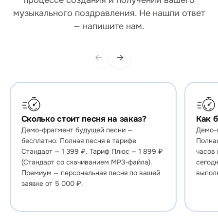
процессе создания и получении вашего
музыкального поздравления. Не нашли ответ
— напишите нам.
←
→
Сколько стоит песня на заказ?
Как 
Демо-фрагмент будущей песни —
Демо-ф
бесплатно. Полная песня в тарифе
Полная
Стандарт — 1 399 ₽. Тариф Плюс — 1 899 ₽
часов 
(Стандарт со скачиванием MP3-файла).
сегодн
Премиум — персональная песня по вашей
выпол
заявке от 5 000 ₽.