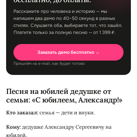
Расскажите про человека и историю — мы
напишем два демо по 40–50 секунд в разных
стилях. Слушаете оба, выбираете тот, что зашёл.
Платите только за полную песню — от 1 399 ₽.
Заказать демо бесплатно →
Пришлём на e-mail, как будет готово
Песня на юбилей дедушке от
семьи: «С юбилеем, Александр!»
Кто заказал:
семья — дети и внуки.
Кому:
дедушке Александру Сергеевичу на
юбилей.