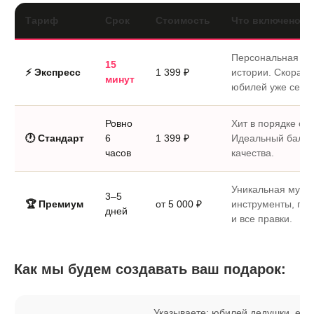
Тариф
Срок
Стоимость
Что включено
Персональная пе
15
⚡ Экспресс
1 399 ₽
истории. Скорая 
минут
юбилей уже сегод
Ровно
Хит в порядке оч
🕐 Стандарт
6
1 399 ₽
Идеальный балан
часов
качества.
Уникальная музы
3–5
🏆 Премиум
от 5 000 ₽
инструменты, по
дней
и все правки.
Как мы будем создавать ваш подарок:
Указываете: юбилей дедушки, его и