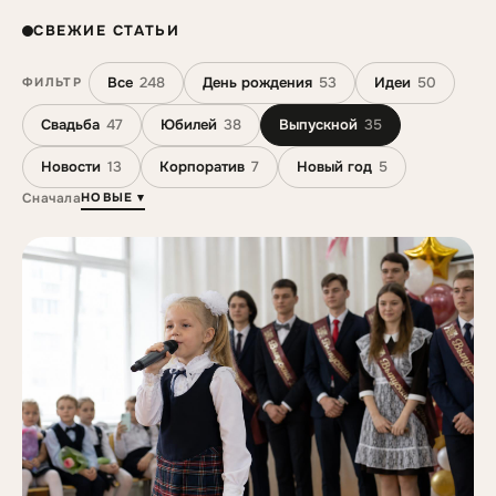
СВЕЖИЕ СТАТЬИ
Все
248
День рождения
53
Идеи
50
ФИЛЬТР
Свадьба
47
Юбилей
38
Выпускной
35
Новости
13
Корпоратив
7
Новый год
5
НОВЫЕ ▾
Сначала