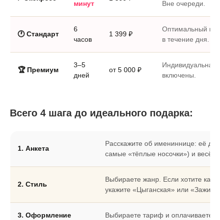
минут
Вне очереди.
6
Оптимальный выб
🕐 Стандарт
1 399 ₽
часов
в течение дня.
3–5
Индивидуальная 
🏆 Премиум
от 5 000 ₽
дней
включены.
Всего 4 шага до идеального подарка:
Расскажите об имениннице: её дос
1. Анкета
самые «тёплые носочки») и весёлы
Выбираете жанр. Если хотите как
2. Стиль
укажите «Цыганская» или «Зажига
3. Оформление
Выбираете тариф и оплачиваете за