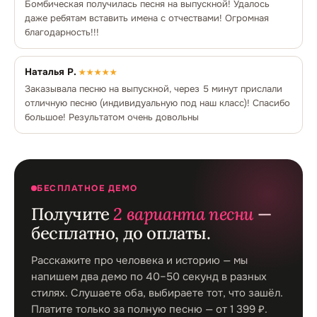
Бомбическая получилась песня на выпускной! Удалось
даже ребятам вставить имена с отчествами! Огромная
благодарность!!!
Наталья Р.
★★★★★
Заказывала песню на выпускной, через 5 минут прислали
отличную песню (индивидуальную под наш класс)! Спасибо
большое! Результатом очень довольны
БЕСПЛАТНОЕ ДЕМО
Получите
2 варианта песни
—
бесплатно, до оплаты.
Расскажите про человека и историю — мы
напишем два демо по 40–50 секунд в разных
стилях. Слушаете оба, выбираете тот, что зашёл.
Платите только за полную песню — от 1 399 ₽.