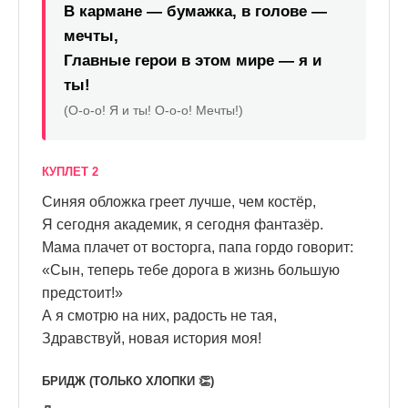
В кармане — бумажка, в голове —
мечты,
Главные герои в этом мире — я и
ты!
(О-о-о! Я и ты! О-о-о! Мечты!)
КУПЛЕТ 2
Синяя обложка греет лучше, чем костёр,
Я сегодня академик, я сегодня фантазёр.
Мама плачет от восторга, папа гордо говорит:
«Сын, теперь тебе дорога в жизнь большую
предстоит!»
А я смотрю на них, радость не тая,
Здравствуй, новая история моя!
БРИДЖ (ТОЛЬКО ХЛОПКИ 👏)