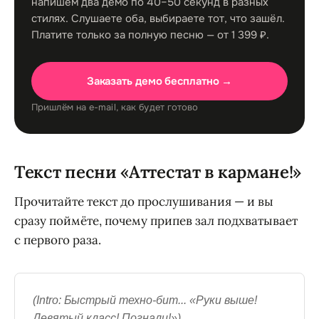
напишем два демо по 40–50 секунд в разных
стилях. Слушаете оба, выбираете тот, что зашёл.
Платите только за полную песню — от 1 399 ₽.
Заказать демо бесплатно →
Пришлём на e-mail, как будет готово
Текст песни «Аттестат в кармане!»
Прочитайте текст до прослушивания — и вы
сразу поймёте, почему припев зал подхватывает
с первого раза.
(Intro: Быстрый техно-бит... «Руки выше!
Девятый класс! Погнали!»)