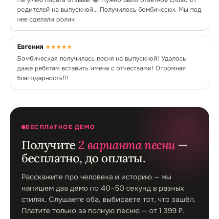
родителей на выпускной... Получилось бомбически. Мы под
нее сделали ролик
Евгения
★★★★★
Бомбическая получилась песня на выпускной! Удалось
даже ребятам вставить имена с отчествами! Огромная
благодарность!!!
БЕСПЛАТНОЕ ДЕМО
Получите
2 варианта песни
—
бесплатно, до оплаты.
Расскажите про человека и историю — мы
напишем два демо по 40–50 секунд в разных
стилях. Слушаете оба, выбираете тот, что зашёл.
Платите только за полную песню — от 1 399 ₽.