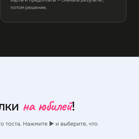
потом решение.
на юбилей
елки
!
о тоста. Нажмите ▶ и выберите, что