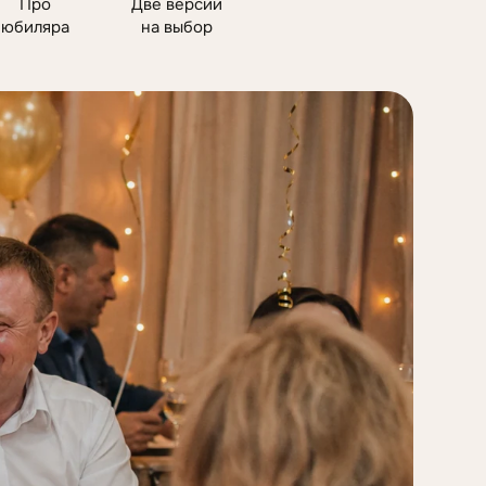
Про
Две версии
юбиляра
на выбор