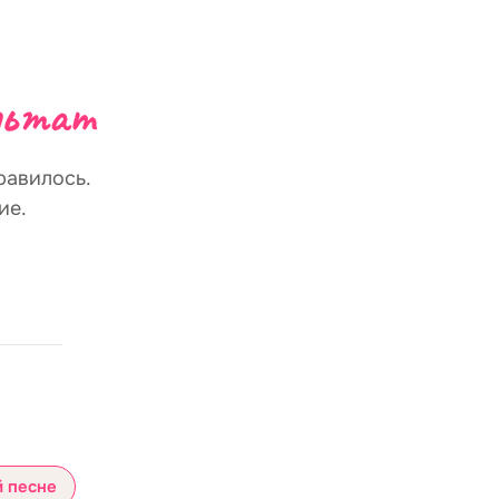
льтат
равилось.
ие.
й песне