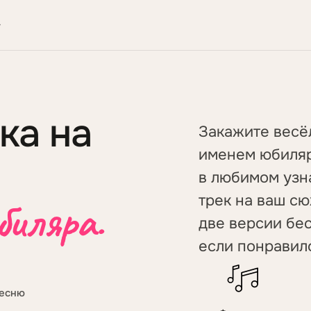
▾
ка на
Закажите весё
именем юбиляр
в любимом узн
трек на ваш сю
биляра.
две версии бес
если понравил
песню