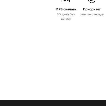
MP3 скачать
Приоритет
30 дней без
раньше очереди
доплат