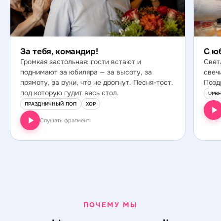
За тебя, командир!
С ю
Громкая застольная: гости встают и
Свет
поднимают за юбиляра — за высоту, за
свеч
прямоту, за руки, что не дрогнут. Песня-тост,
Позд
под которую гудит весь стол.
UPB
ПРАЗДНИЧНЫЙ ПОП
ХОР
Слушать фрагмент
ПОЧЕМУ МЫ