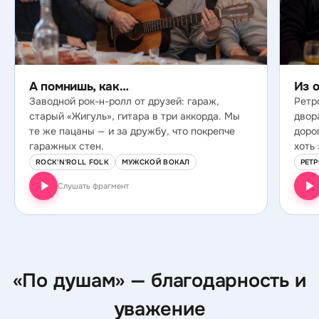
А помнишь, как…
Из 
Заводной рок-н-ролл от друзей: гараж,
Ретр
старый «Жигуль», гитара в три аккорда. Мы
двор
те же пацаны — и за дружбу, что покрепче
доро
гаражных стен.
хоть 
ROCK'N'ROLL FOLK
МУЖСКОЙ ВОКАЛ
РЕТР
Слушать фрагмент
«По душам» — благодарность и
уважение