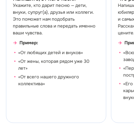
Укажите, кто дарит песню — дети,
Напиши
внуки, супруг(а), друзья или коллеги.
юбиляр
Это поможет нам подобрать
и самы
правильные слова и передать именно
Расскаж
ваши чувства.
цените
Пример:
При
«От любящих детей и внуков»
«Всю
заво
«От жены, которая рядом уже 30
лет»
«Пер
пост
«От всего нашего дружного
коллектива»
«Его
карь
внук