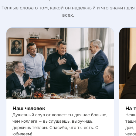
Тёплые слова о том, какой он надёжный и что значит для
всех.
Наш человек
На 
Душевный соул от коллег: ты для нас больше,
Нежн
чем коллега — выслушаешь, выручишь,
тащи
держишь теплом. Спасибо, что ты есть. С
дом,
юбилеем!
чело