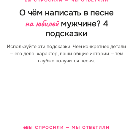
ВЫ СПРОСИЛИ — МЫ ОТВЕТИЛИ
О чём написать в песне
на юбилей
мужчине? 4
подсказки
Используйте эти подсказки. Чем конкретнее детали
— его дело, характер, ваши общие истории — тем
глубже получится песня.
Его дело
Его ха
Чем он по праву гордится?
Какой он? Надёжны
Профессия, дом, который построил,
руки, человек сло
дети и внуки, дело всей жизни. Что
что его уважают д
он создал за эти годы?
сем
ВЫ СПРОСИЛИ — МЫ ОТВЕТИЛИ