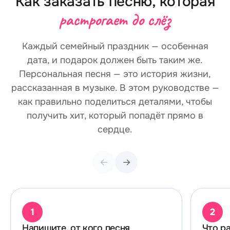
Как заказать песню, которая
растрогает до слёз
Каждый семейный праздник — особенная
дата, и подарок должен быть таким же.
Персональная песня — это история жизни,
рассказанная в музыке. В этом руководстве —
как правильно поделиться деталями, чтобы
получить хит, который попадёт прямо в
сердце.
←
→
1
2
Напишите, от кого песня
Что р