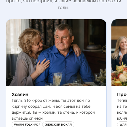
Про то, что построил, и каким человеком стал за эти
годы.
Хозяин
Про
Тёплый folk-pop от жены: ты этот дом по
Тёплы
кирпичу собрал сам, и вся семья на тебе
на т
держится. Ты — хозяин, та стена, к которой
колл
встаёшь спиной.
юбил
WARM FOLK-POP
ЖЕНСКИЙ ВОКАЛ
WAR