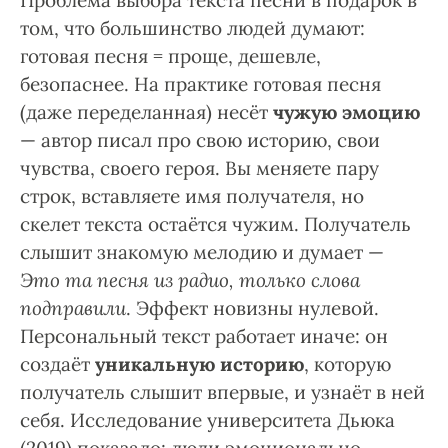
Проблема выбора текста песни в подарок в
том, что большинство людей думают:
готовая песня = проще, дешевле,
безопаснее. На практике готовая песня
(даже переделанная) несёт
чужую эмоцию
— автор писал про свою историю, свои
чувства, своего героя. Вы меняете пару
строк, вставляете имя получателя, но
скелет текста остаётся чужим. Получатель
слышит знакомую мелодию и думает —
Это та песня из радио, только слова
подправили
. Эффект новизны нулевой.
Персональный текст работает иначе: он
создаёт
уникальную историю
, которую
получатель слышит впервые, и узнаёт в ней
себя. Исследование университета Дьюка