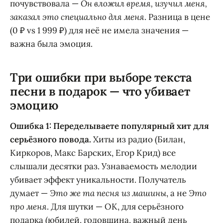
почувствовала —
Он вложил время, изучил меня,
заказал это специально для меня
. Разница в цене
(0 ₽ vs 1 999 ₽) для неё не имела значения —
важна была эмоция.
Три ошибки при выборе текста
песни в подарок — что убивает
эмоцию
Ошибка 1: Переделываете популярный хит для
серьёзного повода.
Хиты из радио (Билан,
Киркоров, Макс Барских, Егор Крид) все
слышали десятки раз. Узнаваемость мелодии
убивает эффект уникальности. Получатель
думает —
Это же та песня из машины
, а не
Это
про меня
. Для шутки — ОК, для серьёзного
подарка (юбилей, годовщина, важный день