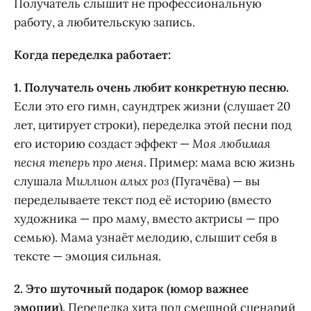
Получатель слышит не профессиональную
работу, а любительскую запись.
Когда переделка работает:
1. Получатель очень любит конкретную песню.
Если это его гимн, саундтрек жизни (слушает 20
лет, цитирует строки), переделка этой песни под
его историю создаст эффект —
Моя любимая
песня теперь про меня
. Пример: мама всю жизнь
слушала
Миллион алых роз
(Пугачёва) — вы
переделываете текст под её историю (вместо
художника — про маму, вместо актрисы — про
семью). Мама узнаёт мелодию, слышит себя в
тексте — эмоция сильная.
2. Это шуточный подарок (юмор важнее
эмоции).
Переделка хита под смешной сценарий