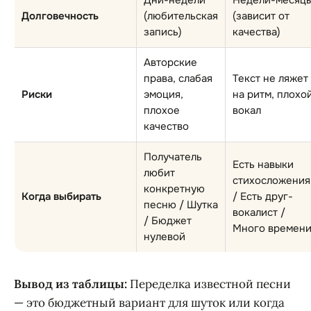
Дни-недели
Недели-месяц
Долговечность
(любительская
(зависит от
запись)
качества)
Авторские
права, слабая
Текст не ляжет
Риски
эмоция,
на ритм, плохо
плохое
вокал
качество
Получатель
Есть навыки
любит
стихосложения
конкретную
Когда выбирать
/ Есть друг-
песню / Шутка
вокалист /
/ Бюджет
Много времен
нулевой
Вывод из таблицы:
Переделка известной песни
— это бюджетный вариант для шуток или когда