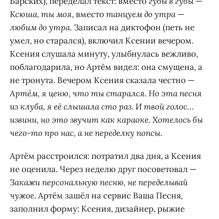
Барских), переделал текст: вместо
губы в губы
—
Ксюша, ты моя
, вместо
танцуем до утра
—
любим до утра
. Записал на диктофон (петь не
умел, но старался), включил Ксении вечером.
Ксения слушала минуту, улыбнулась вежливо,
поблагодарила, но Артём видел: она смущена, а
не тронута. Вечером Ксения сказала честно —
Артём, я ценю, что ты старался. Но эта песня
из клуба, я её слышала сто раз. И твой голос…
извини, но это звучит как караоке. Хотелось бы
чего-то про нас, а не переделку попсы
.
Артём расстроился: потратил два дня, а Ксения
не оценила. Через неделю друг посоветовал —
Закажи персональную песню, не переделывай
чужое
. Артём зашёл на сервис Ваша Песня,
заполнил форму: Ксения, дизайнер, рыжие