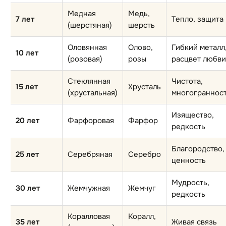
Медная
Медь,
7 лет
Тепло, защита
(шерстяная)
шерсть
Оловянная
Олово,
Гибкий металл
10 лет
(розовая)
розы
расцвет любви
Стеклянная
Чистота,
15 лет
Хрусталь
(хрустальная)
многограннос
Изящество,
20 лет
Фарфоровая
Фарфор
редкость
Благородство,
25 лет
Серебряная
Серебро
ценность
Мудрость,
30 лет
Жемчужная
Жемчуг
редкость
Коралловая
Коралл,
35 лет
Живая связь