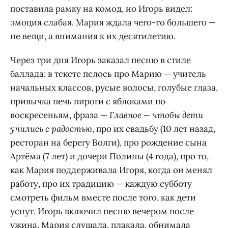
поставила рамку на комод, но Игорь видел:
эмоция слабая. Мария ждала чего-то большего —
не вещи, а внимания к их десятилетию.
Через три дня Игорь заказал песню в стиле
баллада: в тексте пелось про Марию — учитель
начальных классов, русые волосы, голубые глаза,
привычка печь пироги с яблоками по
воскресеньям, фраза —
Главное — чтобы дети
учились с радостью
, про их свадьбу (10 лет назад,
ресторан на берегу Волги), про рождение сына
Артёма (7 лет) и дочери Полины (4 года), про то,
как Мария поддерживала Игоря, когда он менял
работу, про их традицию — каждую субботу
смотреть фильм вместе после того, как дети
уснут. Игорь включил песню вечером после
ужина. Мария слушала, плакала, обнимала