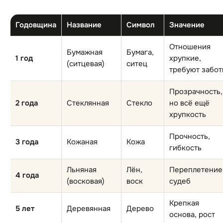
Годовщина
Название
Символ
Значение
Отношения
Бумажная
Бумага,
1 год
хрупкие,
(ситцевая)
ситец
требуют забот
Прозрачность,
2 года
Стеклянная
Стекло
но всё ещё
хрупкость
Прочность,
3 года
Кожаная
Кожа
гибкость
Льняная
Лён,
Переплетение
4 года
(восковая)
воск
судеб
Крепкая
5 лет
Деревянная
Дерево
основа, рост