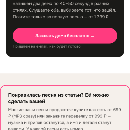
напишем два демо по 40–50 секунд в разных
стилях. Слушаете оба, выбираете тот, что зашёл.
Платите только за полную песню — от 1 399 ₽.
Заказать демо бесплатно →
Пришлём на e-mail, как будет готово
Понравилась песня из статьи? Её можно
сделать вашей
Многие наши песни продаются: купите как есть от 699
₽ (MP3 сразу) или закажите переделку от 999 ₽ —
музыка и припев останутся, а имя и детали станут
вашими. У каждой песни есть номер.