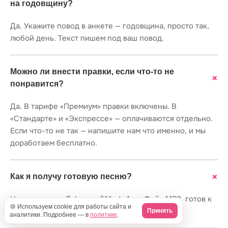
на годовщину?
Да. Укажите повод в анкете — годовщина, просто так,
любой день. Текст пишем под ваш повод.
Можно ли внести правки, если что-то не
+
понравится?
Да. В тарифе «Премиум» правки включены. В
«Стандарте» и «Экспрессе» — оплачиваются отдельно.
Если что-то не так — напишите нам что именно, и мы
доработаем бесплатно.
+
Как я получу готовую песню?
На почту или в Telegram/WhatsApp. Файл MP3, готов к
🍪 Используем cookie для работы сайта и
воспроизведению на любом устройстве.
Принять
аналитики. Подробнее — в
политике
.