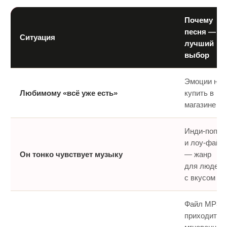
Почему
песня —
Ситуация
лучший
выбор
Эмоции не
Любимому «всё уже есть»
купить в
магазине
Инди-поп
и лоу-фай
Он тонко чувствует музыку
— жанр
для людей
с вкусом
Файл MP3
приходит