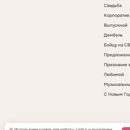
Свадьба
Корпоратив
Выпускной
Дембель
Бойцу на С
Предложени
Признание 
Любимой
Музыкальны
С Новым Го
ООО «Креативная студия Бренда» · ИНН 5404400290 · ОГРН
🍪 Используем cookie для работы сайта и аналитики.