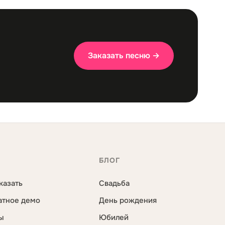
Заказать песню →
С
БЛОГ
казать
Свадьба
атное демо
День рождения
ы
Юбилей