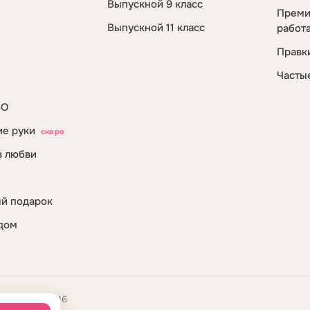
Выпускной 9 класс
Преми
Выпускной 11 класс
работ
Правк
Часты
ВО
е руки
скоро
в любви
й подарок
дом
 1095404020216