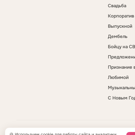
Свадьба
Корпоратив
Выпускной
Дембель
Бойцу на С
Предложени
Признание 
Любимой
Музыкальны
С Новым Го
ООО «Креативная студия Бренда» · ИНН 5404400290 · ОГРН
🍪 Используем cookie для работы сайта и аналитики.