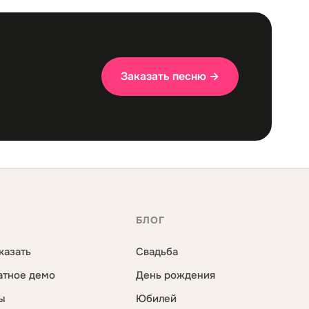
Заказать песню →
С
БЛОГ
казать
Свадьба
атное демо
День рождения
ы
Юбилей