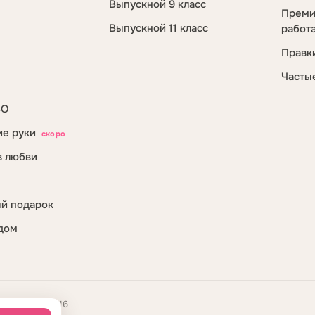
Выпускной 9 класс
Преми
Выпускной 11 класс
работ
Правк
Часты
ВО
е руки
скоро
в любви
й подарок
дом
 1095404020216