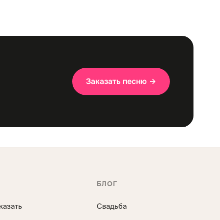
Заказать песню →
С
БЛОГ
казать
Свадьба