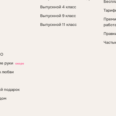
Беспл
Выпускной 4 класс
Тариф
Выпускной 9 класс
Преми
Выпускной 11 класс
работ
Правк
Часты
ВО
е руки
скоро
в любви
й подарок
дом