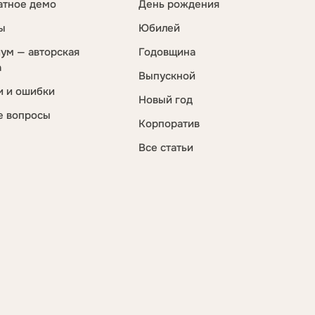
атное демо
День рождения
ы
Юбилей
ум — авторская
Годовщина
а
Выпускной
и и ошибки
Новый год
е вопросы
Корпоратив
Все статьи