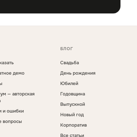
С
БЛОГ
казать
Свадьба
атное демо
День рождения
ы
Юбилей
ум — авторская
Годовщина
а
Выпускной
и и ошибки
Новый год
е вопросы
Корпоратив
Все статьи