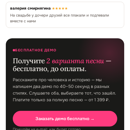
валерия смирнягина
★★★★★
На свадьбе у дочери друзей все плакали и подпевали
вместе с нами
БЕСПЛАТНОЕ ДЕМО
Получите
2 варианта песни
—
бесплатно, до оплаты.
Расскажите про человека и историю — мы
напишем два демо по 40–50 секунд в разных
стилях. Слушаете оба, выбираете тот, что зашёл.
Платите только за полную песню — от 1 399 ₽.
Заказать демо бесплатно →
Пришлём на e-mail, как будет готово