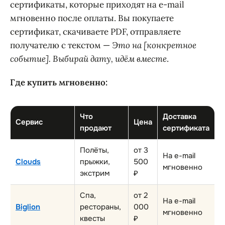
сертификаты, которые приходят на e-mail
мгновенно после оплаты. Вы покупаете
сертификат, скачиваете PDF, отправляете
получателю с текстом —
Это на [конкретное
событие]. Выбирай дату, идём вместе
.
Где купить мгновенно:
Что
Доставка
Сервис
Цена
продают
сертификата
Полёты,
от 3
На e-mail
Clouds
прыжки,
500
мгновенно
экстрим
₽
Спа,
от 2
На e-mail
Biglion
рестораны,
000
мгновенно
квесты
₽