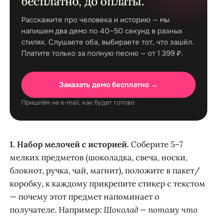
бесплатно, до оплаты.
Расскажите про человека и историю — мы
напишем два демо по 40–50 секунд в разных
стилях. Слушаете оба, выбираете тот, что зашёл.
Платите только за полную песню — от 1 399 ₽.
Заказать демо бесплатно →
Пришлём на e-mail, как будет готово
1. Набор мелочей с историей.
Соберите 5–7
мелких предметов (шоколадка, свеча, носки,
блокнот, ручка, чай, магнит), положите в пакет/
коробку, к каждому прикрепите стикер с текстом
— почему этот предмет напоминает о
получателе. Например:
Шоколад — потому что