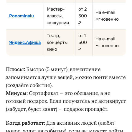
Мастер-
от 2
На e-mail
Ponominalu
классы,
500
мгновенно
экскурсии
₽
Театр,
от 1
На e-mail
Яндекс.Афиша
концерты,
500
мгновенно
кино
₽
Плюсы:
Быстро (5 минут), впечатление
запоминается лучше вещей, можно пойти вместе
(создаёте событие).
Минусы:
Сертификат — это обещание, а не
готовый подарок. Если получатель не активирует
(забудет, будет занят) — подарок пропадёт.
Когда работает:
Для активных людей (любят
новое, ходят на события), если вы можете пойти