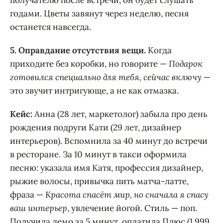
получателю после встречи, он будет слушать
годами. Цветы завянут через неделю, песня
останется навсегда.
5. Оправдание отсутствия вещи.
Когда
приходите без коробки, но говорите —
Подарок
готовился специально для тебя, сейчас включу
—
это звучит интригующе, а не как отмазка.
Кейс:
Анна (28 лет, маркетолог) забыла про день
рождения подруги Кати (29 лет, дизайнер
интерьеров). Вспомнила за 40 минут до встречи
в ресторане. За 10 минут в такси оформила
песню: указала имя Катя, профессия дизайнер,
рыжие волосы, привычка пить матча-латте,
фраза —
Красота спасёт мир, но сначала я спасу
ваш интерьер
, увлечение йогой. Стиль — поп.
Получила демо за 5 минут, оплатила Плюс (1 999