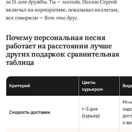
за 15 лет дружбы. Ты — легенда
. Песню Сергей
включал на корпоративе, показывал коллегам,
все говорили —
Вот это друг
.
Почему персональная песня
работает на расстоянии лучше
других подарков: сравнительная
таблица
Цветы
Критерий
Вид
курьером
Мгн
1–3 дня
над
Скорость доставки
(курьер)
дог
о в