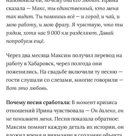
напомнила ей,
почему она его любит
. Ирина
сказала —
Макс, ты единственный, кто меня
так видит. Ты помнишь всё — и город, и чай, и
мою работу, и мою фразу. Я чувствую, что ты
рядом, хотя нас 9 000 км разделяют. Давай
попробуем ещё
.
Через два месяца Максим получил перевод на
работу в Хабаровск, через полгода они
поженились. На свадьбе включили ту песню —
гости слушали со слезами, многие говорили —
Вот это любовь
.
Почему песня сработала:
В момент кризиса
отношений Ирина чувствовала —
Он далеко, он
не понимает меня
. Песня показала обратное:
Максим помнит каждую деталь их истории, он
вложил время и внимание в создание объекта