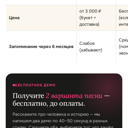
от 3 000 ₽
Бес
Цена
(букет +
(есл
доставка)
инт
Сре
Слабое
Запоминание через 6 месяцев
(пом
(забывают)
звон
БЕСПЛАТНОЕ ДЕМО
Получите
2 варианта песни
—
бесплатно, до оплаты.
Расскажите про человека и историю — мы
напишем два демо по 40–50 секунд в разных
стилях. Слушаете оба, выбираете тот, что зашёл.