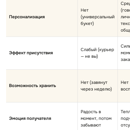
Сре
Нет
(гов
Персонализация
(универсальный
личн
букет)
текс
общ
Сил
Слабый (курьер
Эффект присутствия
моме
— не вы)
зак
Нет (завянут
Нет 
Возможность хранить
через неделю)
вос
Радость в
Тепл
Эмоция получателя
момент, потом
под
забывают
отсу