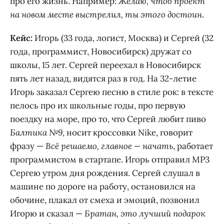
про его жизнь. Например:
Желаю, чтоб проект
на новом месте выстрелил, ты этого достоин
.
Кейс:
Игорь (33 года, логист, Москва) и Сергей (32
года, программист, Новосибирск) дружат со
школы, 15 лет. Сергей переехал в Новосибирск
пять лет назад, видятся раз в год. На 32-летие
Игорь заказал Сергею песню в стиле рок: в тексте
пелось про их школьные годы, про первую
поездку на море, про то, что Сергей любит пиво
Балтика №9
, носит кроссовки Nike, говорит
фразу —
Всё решаемо, главное — начать
, работает
программистом в стартапе. Игорь отправил MP3
Сергею утром дня рождения. Сергей слушал в
машине по дороге на работу, остановился на
обочине, плакал от смеха и эмоций, позвонил
Игорю и сказал —
Братан, это лучший подарок