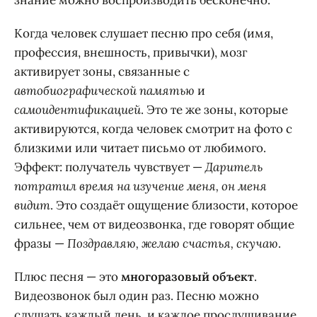
знание можно воспроизводить бесконечно.
Когда человек слушает песню про себя (имя,
профессия, внешность, привычки), мозг
активирует зоны, связанные с
автобиографической памятью
и
самоидентификацией
. Это те же зоны, которые
активируются, когда человек смотрит на фото с
близкими или читает письмо от любимого.
Эффект: получатель чувствует —
Даритель
потратил время на изучение меня, он меня
видит
. Это создаёт ощущение близости, которое
сильнее, чем от видеозвонка, где говорят общие
фразы —
Поздравляю, желаю счастья, скучаю
.
Плюс песня — это
многоразовый объект
.
Видеозвонок был один раз. Песню можно
слушать каждый день, и каждое прослушивание