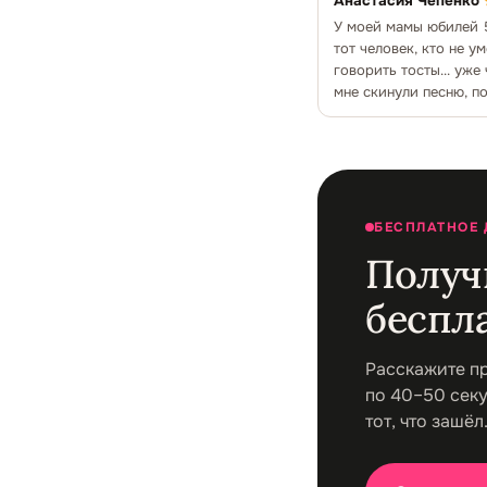
Анастасия Чепенко
У моей мамы юбилей 5
тот человек, кто не ум
говорить тосты... уже
мне скинули песню, п
просто шедевр
БЕСПЛАТНОЕ
Получ
беспла
Расскажите п
по 40–50 секу
тот, что зашёл