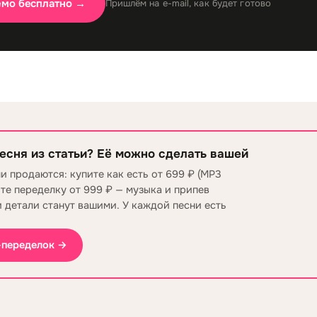
емо бесплатно →
Пришлём на e-mail, как будет готово
есня из статьи? Её можно сделать вашей
и продаются: купите как есть от 699 ₽ (MP3
ите переделку от 999 ₽ — музыка и припев
и детали станут вашими. У каждой песни есть
-переделок →