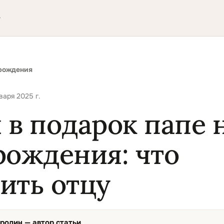
▾
рождения
варя 2025 г.
 в подарок папе 
рождения: что
ить отцу
ородин
— автор статьи