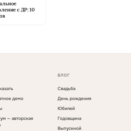
альное
ление с ДР: 10
ов
С
БЛОГ
казать
Свадьба
атное демо
День рождения
ы
Юбилей
ум — авторская
Годовщина
а
Выпускной