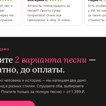
Екатерина С.
Мария Л.
★★★★★
★★★★★
★
0 лет, я
Хотела бы поблагодарить за
Есть особе
еет
песню!!! Просто супер
у ИИ, но ка
 через час
получилась! Очень все
за такие ср
олучился
гармонично, в тему. И очень
стоимость, 
вежливый персонал, это редкость
оформлено 
 ДЕМО
ите
2 варианта песни
—
тно, до оплаты.
ро человека и историю — мы напишем два демо
нд в разных стилях. Слушаете оба, выбираете
. Платите только за полную песню — от 1 399 ₽.