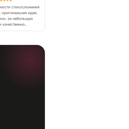
★★★★
нности стихосложения
к оригинальная идея,
оки, за небольшую
и качественно
— просто класс!