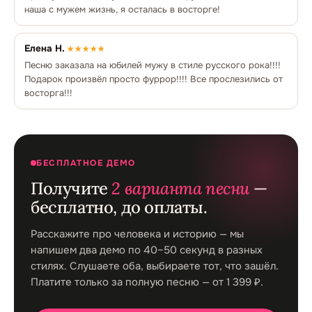
наша с мужем жизнь, я осталась в восторге!
Елена Н.
★★★★★
Песню заказала на юбилей мужу в стиле русского рока!!!!
Подарок произвёл просто фуррор!!!! Все прослезились от
восторга!!!
БЕСПЛАТНОЕ ДЕМО
Получите
2 варианта песни
—
бесплатно, до оплаты.
Расскажите про человека и историю — мы
напишем два демо по 40–50 секунд в разных
стилях. Слушаете оба, выбираете тот, что зашёл.
Платите только за полную песню — от 1 399 ₽.