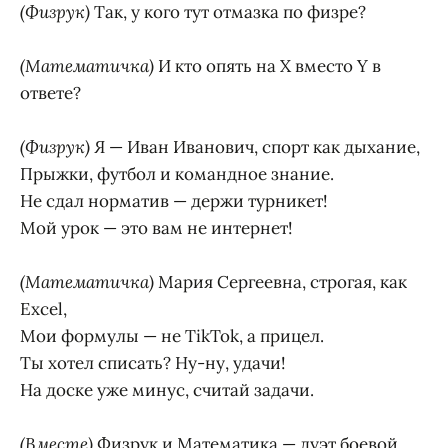
(Физрук)
Так, у кого тут отмазка по физре?
(Математичка)
И кто опять на X вместо Y в
ответе?
(Физрук)
Я — Иван Иванович, спорт как дыхание,
Прыжки, футбол и командное знание.
Не сдал норматив — держи турникет!
Мой урок — это вам не интернет!
(Математичка)
Мария Сергеевна, строгая, как
Excel,
Мои формулы — не TikTok, а прицел.
Ты хотел списать? Ну-ну, удачи!
На доске уже минус, считай задачи.
(Вместе)
Физрук и Математика — дуэт боевой,