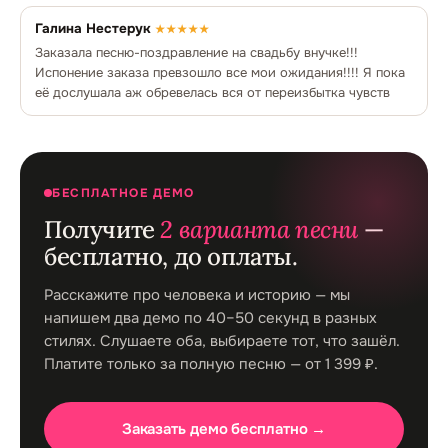
Галина Нестерук
★★★★★
Заказала песню-поздравление на свадьбу внучке!!!
Испонение заказа превзошло все мои ожидания!!!! Я пока
её дослушала аж обревелась вся от переизбытка чувств
БЕСПЛАТНОЕ ДЕМО
Получите
2 варианта песни
—
бесплатно, до оплаты.
Расскажите про человека и историю — мы
напишем два демо по 40–50 секунд в разных
стилях. Слушаете оба, выбираете тот, что зашёл.
Платите только за полную песню — от 1 399 ₽.
Заказать демо бесплатно →