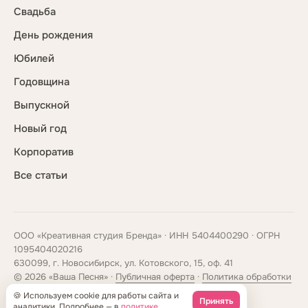
Свадьба
День рождения
Юбилей
Годовщина
Выпускной
Новый год
Корпоратив
Все статьи
ООО «Креативная студия Бренда» · ИНН 5404400290 · ОГРН
1095404020216
630099, г. Новосибирск, ул. Котовского, 15, оф. 41
© 2026 «Ваша Песня» ·
Публичная оферта
·
Политика обработки
данных
🍪 Используем cookie для работы сайта и
Принять
spasibo@vasha-pesnya.ru
+7 (995) 573-69-83
аналитики. Подробнее — в
политике
.