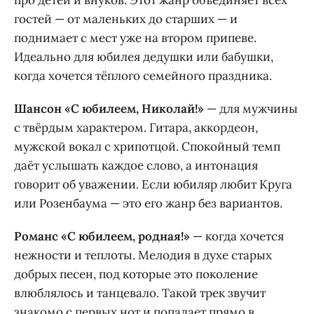
про детей и внуков. Этот жанр объединяет всех
гостей — от маленьких до старших — и
поднимает с мест уже на втором припеве.
Идеально для юбилея дедушки или бабушки,
когда хочется тёплого семейного праздника.
Шансон «С юбилеем, Николай!»
— для мужчины
с твёрдым характером. Гитара, аккордеон,
мужской вокал с хрипотцой. Спокойный темп
даёт услышать каждое слово, а интонация
говорит об уважении. Если юбиляр любит Круга
или Розенбаума — это его жанр без вариантов.
Романс «С юбилеем, родная!»
— когда хочется
нежности и теплоты. Мелодия в духе старых
добрых песен, под которые это поколение
влюблялось и танцевало. Такой трек звучит
знакомо с первых нот и попадает прямо в