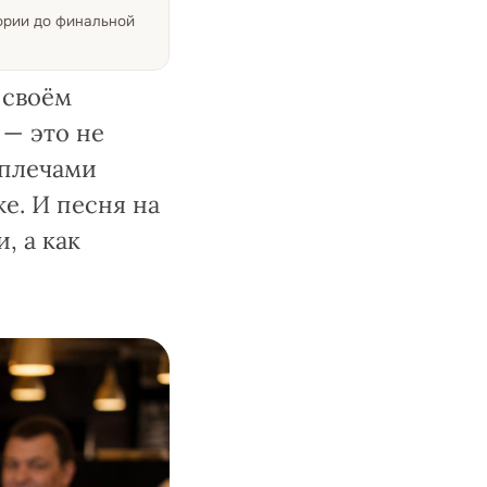
тории до финальной
 своём
 — это не
 плечами
е. И песня на
, а как