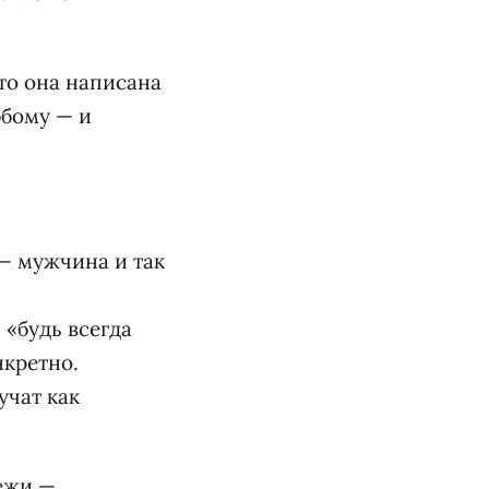
что она написана
юбому — и
 — мужчина и так
 «будь всегда
нкретно.
учат как
бежи —