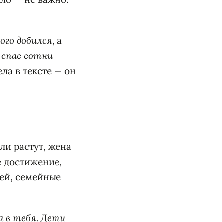
ого добился
, а
 спас сотни
ла в тексте — он
или растут, жена
е достижение,
тей, семейные
а в тебя. Дети