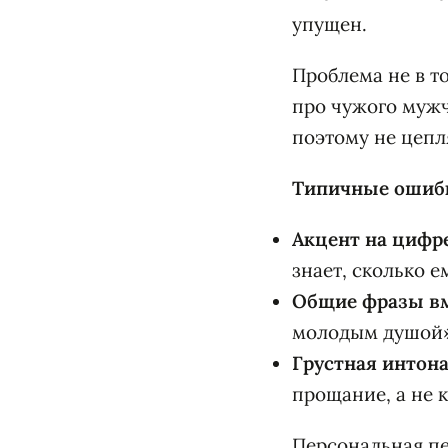
упущен.
Проблема не в т
про чужого мужч
поэтому не цепл
Типичные ошибк
Акцент на цифре
знает, сколько е
Общие фразы вм
молодым душой» 
Грустная интон
прощание, а не к
Персональная пе