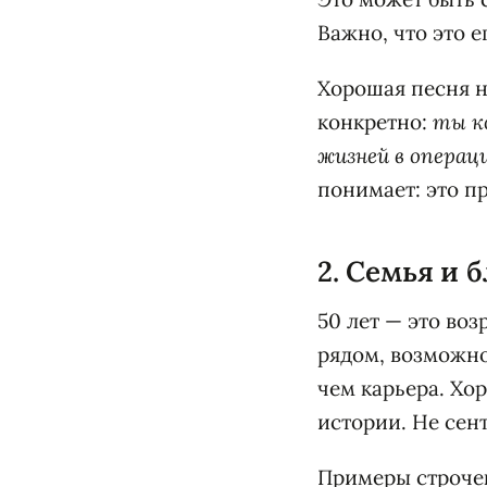
Важно, что это е
Хорошая песня н
конкретно:
ты ко
жизней в операц
понимает: это п
2. Семья и 
50 лет — это воз
рядом, возможно
чем карьера. Хо
истории. Не сен
Примеры строчек