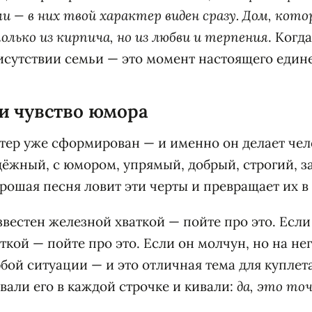
и — в них твой характер виден сразу. Дом, кот
олько из кирпича, но из любви и терпения
. Когд
исутствии семьи — это момент настоящего един
 и чувство юмора
ктер уже сформирован — и именно он делает чел
ёжный, с юмором, упрямый, добрый, строгий, з
рошая песня ловит эти черты и превращает их в 
вестен железной хваткой — пойте про это. Если
ткой — пойте про это. Если он молчун, но на не
бой ситуации — и это отличная тема для куплет
вали его в каждой строчке и кивали:
да, это точ