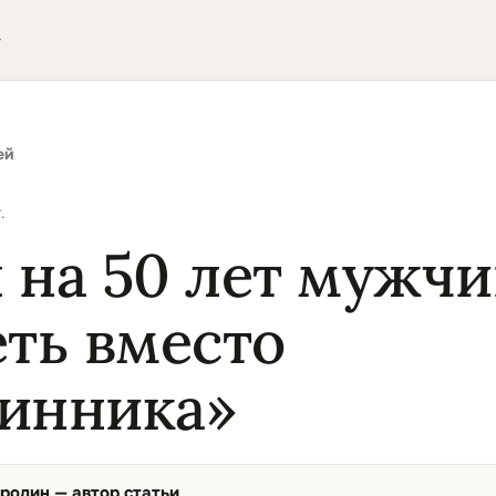
▾
ей
.
 на 50 лет мужчи
еть вместо
инника»
ородин
— автор статьи