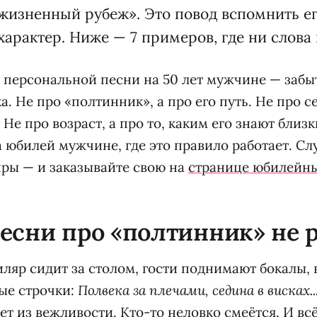
жизненный рубеж». Это повод вспомнить его
характер. Ниже — 7 примеров, где ни слова 
 персональной песни на 50 лет мужчине — забы
а. Не про «полтинник», а про его путь. Не про се
 Не про возраст, а про то, каким его знают близ
а юбилей мужчине, где это правило работает. Сл
ры — и заказывайте свою на
странице юбилейны
есни про «полтинник» не 
иляр сидит за столом, гости поднимают бокалы,
ые строчки:
Полвека за плечами, седина в висках..
т из вежливости. Кто-то неловко смеётся. И вс