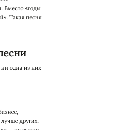
и. Вместо «годы
й». Такая песня
 песни
 ни одна из них
бизнес,
 лучше других.
ело — не важно.