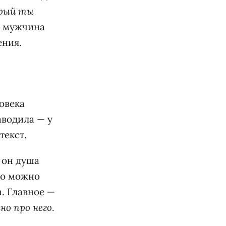
орый ты
а мужчина
ения.
овека
аводила — у
текст.
 он душа
го можно
а. Главное —
но про него
.