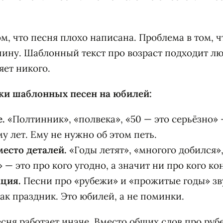
ом, что песня плохо написана. Проблема в том, 
ину. Шаблонный текст про возраст подходит л
яет никого.
и шаблонных песен на юбилей:
.
«Полтинник», «полвека», «50 — это серьёзно»
му лет. Ему не нужно об этом петь.
есто деталей.
«Годы летят», «многого добился»,
— это про кого угодно, а значит ни про кого ко
ация.
Песни про «рубежи» и «прожитые годы» зв
ак праздник. Это юбилей, а не поминки.
сня работает иначе. Вместо общих слов про ру