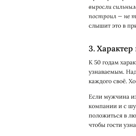
выросли сильным
построил — не т
слышит это в пр
3. Характер
К 50 годам хара
узнаваемым. Над
каждого своё. Хо
Если мужчина из
компании и с шу
положиться в лю
чтобы гости узна