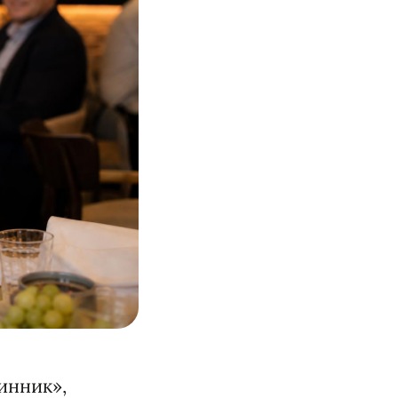
инник»,