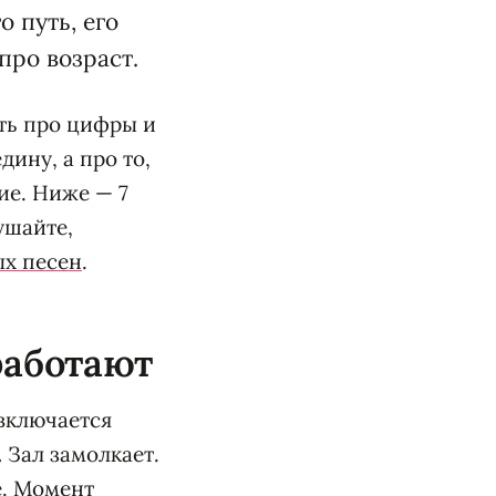
 путь, его
про возраст.
ть про цифры и
дину, а про то,
кие. Ниже — 7
ушайте,
х песен
.
работают
 включается
.
Зал замолкает.
ё. Момент