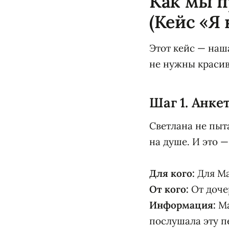
Как мы п
(Кейс «Я 
Этот кейс — наш
не нужны красив
Шаг 1. Анке
Светлана не пыт
на душе. И это —
Для кого:
Для М
От кого:
От доче
Информация:
Ма
послушала эту пе