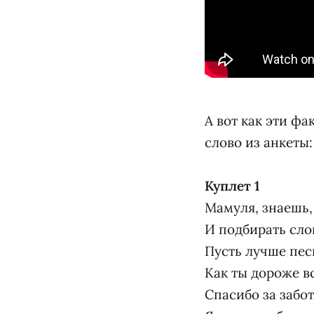
А вот как эти ф
слово из анкеты:
Куплет 1
Мамуля, знаешь, 
И подбирать сло
Пусть лучше песн
Как ты дороже вс
Спасибо за забот