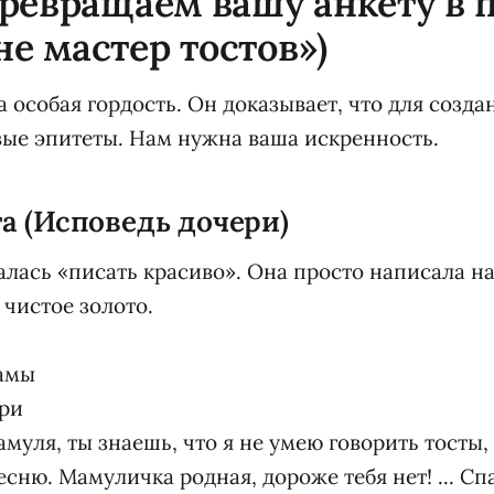
ревращаем вашу анкету в 
не мастер тостов»)
а особая гордость. Он доказывает, что для созд
ые эпитеты. Нам нужна ваша искренность.
та (Исповедь дочери)
алась «писать красиво». Она просто написала на
 чистое золото.
амы
ри
муля, ты знаешь, что я не умею говорить тосты, 
сню. Мамуличка родная, дороже тебя нет! ... Спа