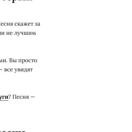
есня скажет за
ыли не лучшим
ми. Вы просто
— все увидят
уги
? Песня —