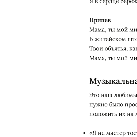
Я в сердце береж
Припев
Мама, ты мой ми
В житейском штор
Твои объятья, ка
Мама, ты мой ми
Музыкальная
Это наш любимый
нужно было прос
положить их на 
«Я не мастер тос