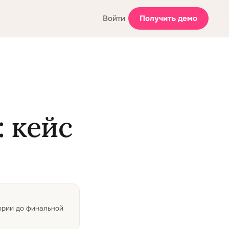
Войти
Получить демо
 кейс
тории до финальной