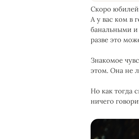
Скоро юбилей 
А у вас ком в 
банальными и п
разве это може
Знакомое чувс
этом. Она не 
Но как тогда 
ничего говори