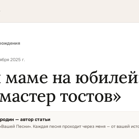
▾
рождения
ября 2025 г.
 маме на юбилей:
 мастер тостов»
ородин
— автор статьи
 «Вашей Песни»
.
Каждая песня проходит через меня — от вашей ис