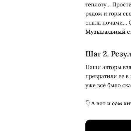
теплоту... Прости
рядом и горы све
спала ночами... 
Музыкальный с
Шаг 2. Резу
Наши авторы взял
превратили ее в 
уже всё было ска
👇
А вот и сам х