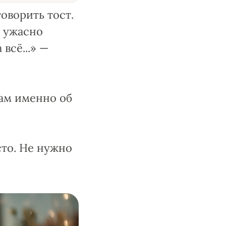
оворить тост.
я ужасно
всё...» —
нам именно об
сто. Не нужно