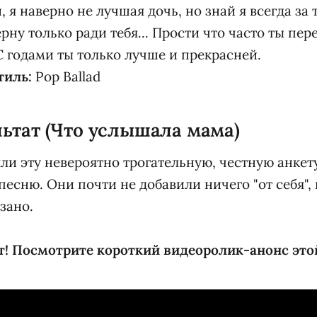
, я наверно не лучшая дочь, но знай я всегда за т
рну только ради тебя... Прости что часто ты пер
С годами ты только лучше и прекрасней.
тиль:
Pop Ballad
льтат (Что услышала мама)
и эту невероятно трогательную, честную анкету 
песню. Они почти не добавили ничего "от себя",
зано.
ит! Посмотрите короткий видеоролик-анонс это