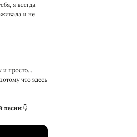
ебя, я всегда
еживала и не
и просто...
 потому что здесь
й песни
:👇