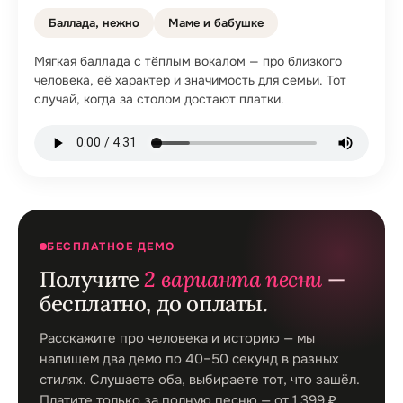
Баллада, нежно
Маме и бабушке
Мягкая баллада с тёплым вокалом — про близкого
человека, её характер и значимость для семьи. Тот
случай, когда за столом достают платки.
БЕСПЛАТНОЕ ДЕМО
Получите
2 варианта песни
—
бесплатно, до оплаты.
Расскажите про человека и историю — мы
напишем два демо по 40–50 секунд в разных
стилях. Слушаете оба, выбираете тот, что зашёл.
Платите только за полную песню — от 1 399 ₽.