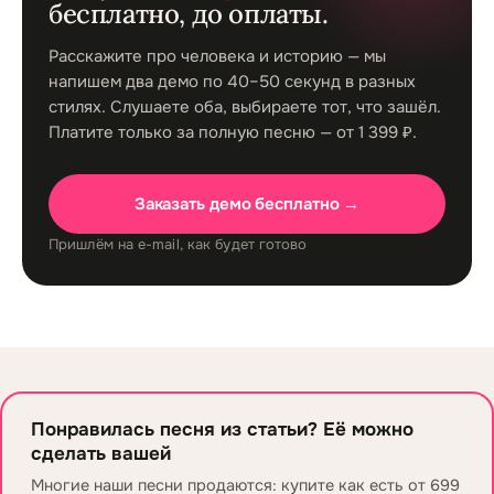
бесплатно, до оплаты.
Расскажите про человека и историю — мы
напишем два демо по 40–50 секунд в разных
стилях. Слушаете оба, выбираете тот, что зашёл.
Платите только за полную песню — от 1 399 ₽.
Заказать демо бесплатно →
Пришлём на e-mail, как будет готово
Понравилась песня из статьи? Её можно
сделать вашей
Многие наши песни продаются: купите как есть от 699