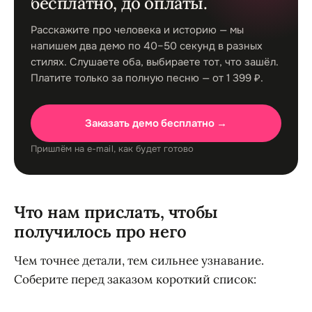
бесплатно, до оплаты.
Расскажите про человека и историю — мы
напишем два демо по 40–50 секунд в разных
стилях. Слушаете оба, выбираете тот, что зашёл.
Платите только за полную песню — от 1 399 ₽.
Заказать демо бесплатно →
Пришлём на e-mail, как будет готово
Что нам прислать, чтобы
получилось про него
Чем точнее детали, тем сильнее узнавание.
Соберите перед заказом короткий список: