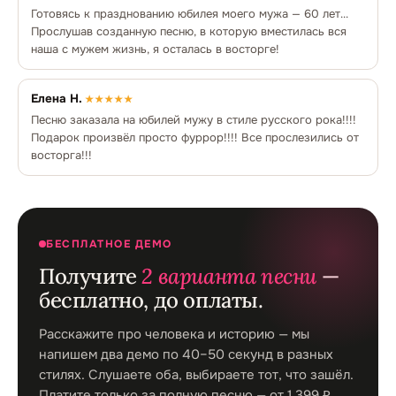
Готовясь к празднованию юбилея моего мужа — 60 лет...
Прослушав созданную песню, в которую вместилась вся
наша с мужем жизнь, я осталась в восторге!
Елена Н.
★★★★★
Песню заказала на юбилей мужу в стиле русского рока!!!!
Подарок произвёл просто фуррор!!!! Все прослезились от
восторга!!!
БЕСПЛАТНОЕ ДЕМО
Получите
2 варианта песни
—
бесплатно, до оплаты.
Расскажите про человека и историю — мы
напишем два демо по 40–50 секунд в разных
стилях. Слушаете оба, выбираете тот, что зашёл.
Платите только за полную песню — от 1 399 ₽.