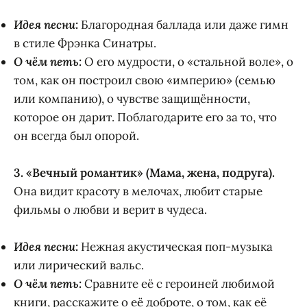
Идея песни:
Благородная баллада или даже гимн
в стиле Фрэнка Синатры.
О чём петь:
О его мудрости, о «стальной воле», о
том, как он построил свою «империю» (семью
или компанию), о чувстве защищённости,
которое он дарит. Поблагодарите его за то, что
он всегда был опорой.
3. «Вечный романтик» (Мама, жена, подруга).
Она видит красоту в мелочах, любит старые
фильмы о любви и верит в чудеса.
Идея песни:
Нежная акустическая поп-музыка
или лирический вальс.
О чём петь:
Сравните её с героиней любимой
книги, расскажите о её доброте, о том, как её