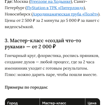
Где:
Москва (
Freezone на Ходынке
), Санкт-
Петербург (
FlyStation в ТРК «Питерлэнд»
),
Новосибирск (
Аэродинамическая труба «Полёт»
).
Цены от 2 500 ₽ за 2 минуты до 5 000 ₽ за пакет с
видеосъёмкой.
3. Мастер-класс «создай что-то
руками» — от 2 000 ₽
Гончарный круг, флористика, роспись пряников,
создание духов — любой процесс, где за 2 часа
именинник уходит с готовым результатом.
Плюс: можно дарить паре, чтобы пошли вместе.
Примеры по городам:
Город
Мастер-класс
Цена