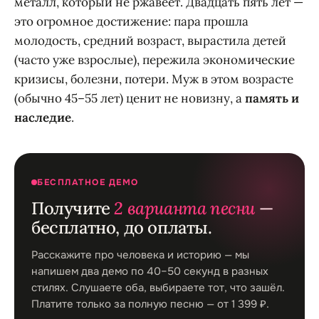
металл, который не ржавеет. Двадцать пять лет —
это огромное достижение: пара прошла
молодость, средний возраст, вырастила детей
(часто уже взрослые), пережила экономические
кризисы, болезни, потери. Муж в этом возрасте
(обычно 45–55 лет) ценит не новизну, а
память и
наследие
.
БЕСПЛАТНОЕ ДЕМО
Получите
2 варианта песни
—
бесплатно, до оплаты.
Расскажите про человека и историю — мы
напишем два демо по 40–50 секунд в разных
стилях. Слушаете оба, выбираете тот, что зашёл.
Платите только за полную песню — от 1 399 ₽.