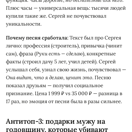
функция. Часы дорогие, но
бесполезные для него
.
Плюс часы — универсальная вещь: тысячи людей
купили такие же. Сергей не почувствовал
уникальности.
Почему песня сработала:
Текст был про Сергея
лично: профессия (строитель), привычка (чинит
сам), фраза (
Руки есть — сделаю
), конкретные
факты (строил дачу 5 лет, учил детей). Сергей
услышал себя, узнал свою жизнь, почувствовал —
Она видит, что я делаю, ценит это
. Песню
показал друзьям — получил социальное
признание. Цена 1 999 ₽ vs 35 000 ₽ — разница в
17 раз, но эмоция от песни была в разы сильнее.
Антитоп-3: подарки мужу на
годовщину, которые убивают