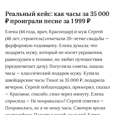
Реальный кейс: как часы за 35 000
₽ проиграли песне за 1 999 ₽
Елена (44 года, врач, Краснодар) и муж Сергей
(46 лет, строитель) отмечали 20-летие свадьбы —
фарфоровую годовщину. Елена думала: что
подарить мужу, который не носит украшения,
равнодушен к технике, не любит путешествия
(предпочитает дачу). Погуглила советы, нашла:
часы — классический подарок мужу. Купила
швейцарские часы Tissot за 35 000 ₽, подарила
вечером. Сергей поблагодарил, примерил, сказал
—
Красивые, спасибо
, снял через минуту. Елена
спросила —
Не понравились?
Сергей ответил —
Понравились, но я не ношу часы. Смотрю время
на телефоне. Положу в шкаф, на выход
. Елена