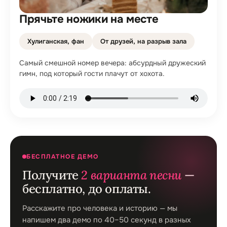
Прячьте ножики на месте
Хулиганская, фан
От друзей, на разрыв зала
Самый смешной номер вечера: абсурдный дружеский
гимн, под который гости плачут от хохота.
БЕСПЛАТНОЕ ДЕМО
Получите
2 варианта песни
—
бесплатно, до оплаты.
Расскажите про человека и историю — мы
напишем два демо по 40–50 секунд в разных