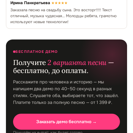
Ирина Панкратьева
★★★★★
Заказала песню на свадьбу сына. Это восторг!!!! Текст
отличный, музыка чудесная... Молодцы ребята, грамотно
используют новые технологии!
БЕСПЛАТНОЕ ДЕМО
Получите
2 варианта песни
—
бесплатно, до оплаты.
Расскажите про человека и историю — мы
напишем два демо по 40–50 секунд в разных
стилях. Слушаете оба, выбираете тот, что зашёл.
Платите только за полную песню — от 1 399 ₽.
Заказать демо бесплатно →
Пришлём на e-mail, как будет готово