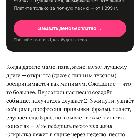
стилях. Слушаете оба, выбираете тот, что зашёл.
Платите только за полную песню — от 1 399 ₽.
Заказать демо бесплатно →
Пришлём на e-mail, как будет готово
Когда дарите маме, папе, жене, мужу, лучшему
другу — открытка (даже с личным текстом)
воспринимается как минимум. Ожидание — что-
то большее. Персональная песня создаёт
событие
: получатель слушает 2–3 минуты, узнаёт
себя (имя, профессия, привычки, фразы), плачет,
слушает ещё 5 раз, показывает семье, пишет в
соцсетях —
Мне подарили песню про меня
.
Открытка лежит в ящике через неделю, песню