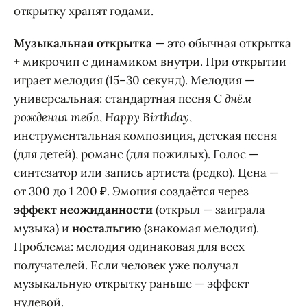
открытку хранят годами.
Музыкальная открытка
— это обычная открытка
+ микрочип с динамиком внутри. При открытии
играет мелодия (15–30 секунд). Мелодия —
универсальная: стандартная песня
С днём
рождения тебя
,
Happy Birthday
,
инструментальная композиция, детская песня
(для детей), романс (для пожилых). Голос —
синтезатор или запись артиста (редко). Цена —
от 300 до 1 200 ₽. Эмоция создаётся через
эффект неожиданности
(открыл — заиграла
музыка) и
ностальгию
(знакомая мелодия).
Проблема: мелодия одинаковая для всех
получателей. Если человек уже получал
музыкальную открытку раньше — эффект
нулевой.