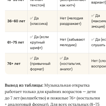
вариант
текстом)
как китч)
✅ Да
✅ Да
Нет (мелодия
36–60 лет
(максим
(классика)
раздражает)
эмоция)
✅ Да (если
Нет (забывают
✅ Да (е
61–75 лет
крупный
мелодию)
слушать
шрифт)
✅ Да
✅ Да
Нет (сл
76+ лет
(привычный
(ностальгия,
воспрои
формат)
аналог)
Вывод из таблицы:
Музыкальная открытка
работает только для крайних возрастов — дети
до 7 лет (волшебство) и пожилые 76+ (ностальгия
+ аналоговый формат). Для всех остальных (8–75