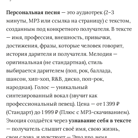
Персональная песня
— это аудиотрек (2–3
минуты, MP3 или ссылка на страницу) с текстом,
созданным под конкретного получателя. В тексте
— имя, профессия, внешность, привычки,
достижения, фразы, которые человек говорит,
история дарителя и получателя. Мелодия —
оригинальная (не стандартная), стиль
выбирается дарителем (поп, рок, баллада,
шансон, хип-хоп, R&B, диско, поп-рок,
народная). Голос — уникальный
синтезированный вокал (звучит как
профессиональный певец). Цена — от 1 399 ₽
(Стандарт) до 1 999 ₽ (Плюс с MP3-скачиванием).
Эмоция создаётся через
узнавание себя в тексте
— получатель слышит своё имя, свою жизнь,
свои слова, и чувствует —
Это про меня,