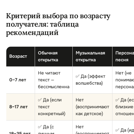
Критерий выбора по возрасту
получателя: таблица
рекомендаций
Обычная
Музыкальная
Персона
Возраст
открытка
открытка
песня
Не читают
Нет (не
✅ Да (эффект
0–7 лет
текст —
понима
волшебства)
бессмысленна
персона
✅ Да (если
Нет
✅ Да (е
8–17 лет
текст
(воспринимают
близкие
конкретный)
как детское)
отношен
✅ Да (с
Нет
✅ Да (и
18–35 лет
личным
(воспринимают