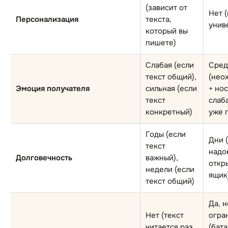
(зависит от
Нет 
Персонализация
текста,
унив
который вы
пишете)
Слабая (если
Сред
текст общий),
(нео
Эмоция получателя
сильная (если
+ нос
текст
слаб
конкретный)
уже 
Годы (если
Дни 
текст
надо
Долговечность
важный),
откр
недели (если
ящик
текст общий)
Да, н
Нет (текст
огра
читается раз,
(бат