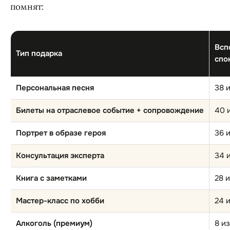
помнят:
Всп
Тип подарка
спо
Персональная песня
38 
Билеты на отраслевое событие + сопровождение
40 
Портрет в образе героя
36 
Консультация эксперта
34 
Книга с заметками
28 
Мастер-класс по хобби
24 
Алкоголь (премиум)
8 и