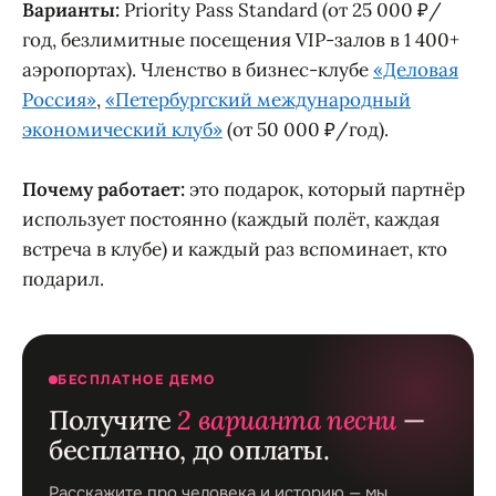
Варианты:
Priority Pass Standard (от 25 000 ₽/
год, безлимитные посещения VIP-залов в 1 400+
аэропортах). Членство в бизнес-клубе
«Деловая
Россия»
,
«Петербургский международный
экономический клуб»
(от 50 000 ₽/год).
Почему работает:
это подарок, который партнёр
использует постоянно (каждый полёт, каждая
встреча в клубе) и каждый раз вспоминает, кто
подарил.
БЕСПЛАТНОЕ ДЕМО
Получите
2 варианта песни
—
бесплатно, до оплаты.
Расскажите про человека и историю — мы