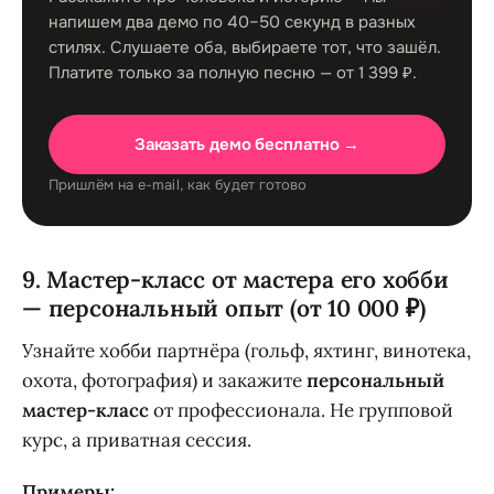
напишем два демо по 40–50 секунд в разных
стилях. Слушаете оба, выбираете тот, что зашёл.
Платите только за полную песню — от 1 399 ₽.
Заказать демо бесплатно →
Пришлём на e-mail, как будет готово
9. Мастер-класс от мастера его хобби
— персональный опыт (от 10 000 ₽)
Узнайте хобби партнёра (гольф, яхтинг, винотека,
охота, фотография) и закажите
персональный
мастер-класс
от профессионала. Не групповой
курс, а приватная сессия.
Примеры: