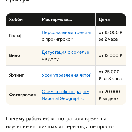
Хобби
Мастер-класс
Цена
Персональный тренинг
от 15 000 ₽
Гольф
с про-игроком
за 2 часа
Дегустация с сомелье
Вино
от 12 000 ₽
на дому
от 25 000
Яхтинг
Урок управления яхтой
₽ за 3 часа
Съёмка с фотографом
от 20 000
Фотография
National Geographic
₽ за день
Почему работает:
вы потратили время на
изучение его личных интересов, а не просто