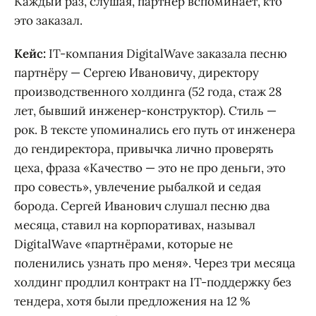
Каждый раз, слушая, партнёр вспоминает, кто
это заказал.
Кейс:
IT-компания DigitalWave заказала песню
партнёру — Сергею Ивановичу, директору
производственного холдинга (52 года, стаж 28
лет, бывший инженер-конструктор). Стиль —
рок. В тексте упоминались его путь от инженера
до гендиректора, привычка лично проверять
цеха, фраза «Качество — это не про деньги, это
про совесть», увлечение рыбалкой и седая
борода. Сергей Иванович слушал песню два
месяца, ставил на корпоративах, называл
DigitalWave «партнёрами, которые не
поленились узнать про меня». Через три месяца
холдинг продлил контракт на IT-поддержку без
тендера, хотя были предложения на 12 %