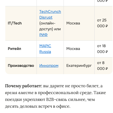
000 ₽
TechCrunch
Disrupt
от 25
IT/Tech
(онлайн-
Москва
000 ₽
доступ) или
РИФ
MAPIC
от 18
Ритейл
Москва
Russia
000 ₽
от 8
Производство
Иннопром
Екатеринбург
000 ₽
Почему работает:
вы дарите не просто билет, а
время вместе
в профессиональной среде. Такие
поездки укрепляют B2B-связь сильнее, чем
десять деловых встреч в офисе.