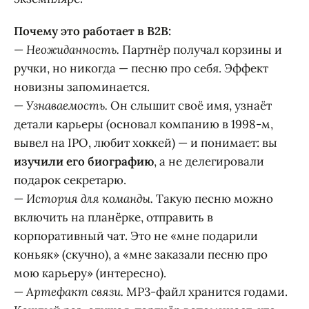
Почему это работает в B2B:
—
Неожиданность.
Партнёр получал корзины и
ручки, но никогда — песню про себя. Эффект
новизны запоминается.
—
Узнаваемость.
Он слышит своё имя, узнаёт
детали карьеры (основал компанию в 1998-м,
вывел на IPO, любит хоккей) — и понимает: вы
изучили его биографию
, а не делегировали
подарок секретарю.
—
История для команды.
Такую песню можно
включить на планёрке, отправить в
корпоративный чат. Это не «мне подарили
коньяк» (скучно), а «мне заказали песню про
мою карьеру» (интересно).
—
Артефакт связи.
MP3-файл хранится годами.