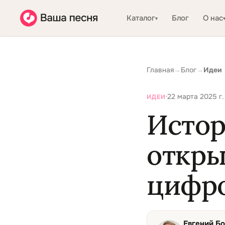
Каталог
Блог
О нас
▾
Главная
→
Блог
→
Идеи
·
22 марта 2025 г.
ИДЕИ
Истор
откры
цифро
Евгений Б