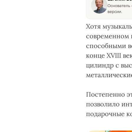
Основатель
версии.
Хотя музыкаль
современном 
способными в
конце XVIII в
цилиндр с выс
металлические
Постепенно э
позволило инт
подарочные к