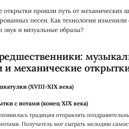
 открытки прошли путь от механических ш
рованных песен. Как технологии изменили 
з звук и визуальные образы?
предшественники: музыка
 и механические открытк
атулки (XVIII-XIX века)
тки с нотами (конец XIX века)
а появилась традиция отправлять поздравительн
отами. Получатель мог сыграть мелодию самос