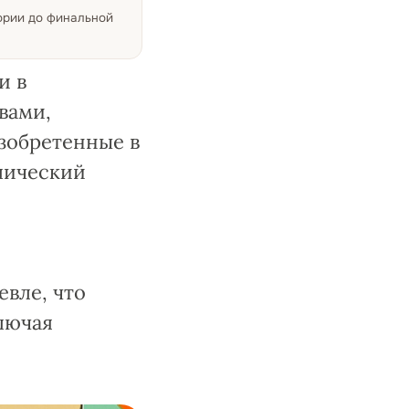
тории до финальной
и в
вами,
зобретенные в
ллический
вле, что
лючая