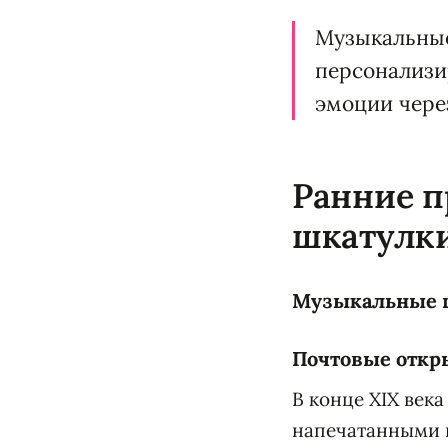
Музыкальные
персонализи
эмоции чере
Ранние 
шкатулки
Музыкальные шк
Почтовые откры
В конце XIX век
напечатанными н