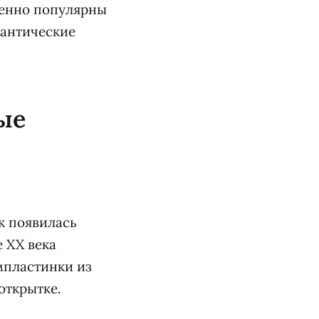
бенно популярны
мантические
ые
к появилась
 XX века
мпластинки из
открытке.