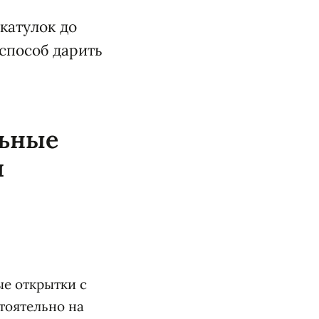
катулок до
способ дарить
льные
и
ые открытки с
тоятельно на