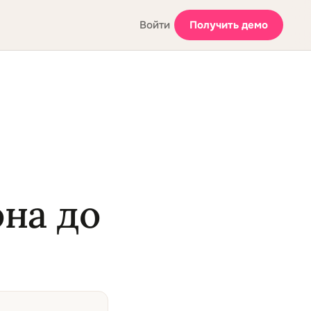
Войти
Получить демо
она до