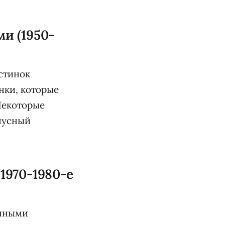
и (1950-
стинок
нки, которые
Некоторые
нусный
1970-1980-е
енными