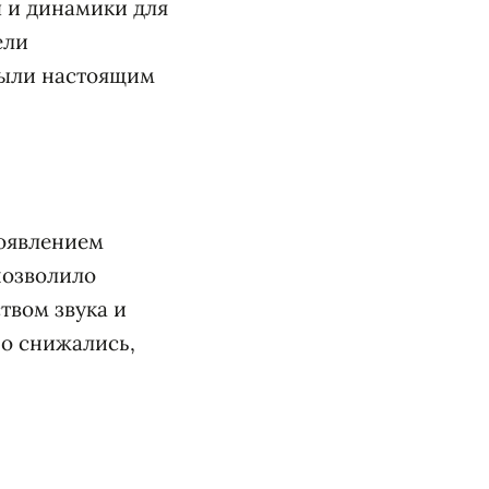
 и динамики для
ели
 были настоящим
появлением
позволило
твом звука и
но снижались,