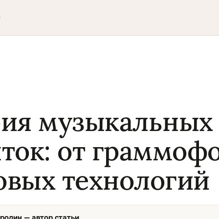
▾
ия музыкальных
ток: от граммоф
вых технологий
ородин
— автор статьи