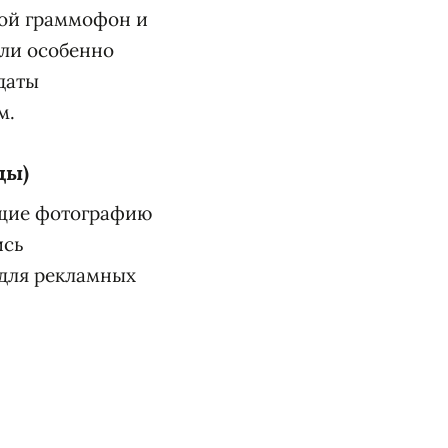
вой граммофон и
ли особенно
даты
м.
ды)
ащие фотографию
ись
для рекламных