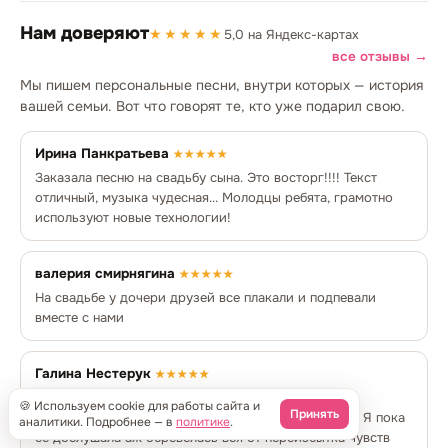
Нам доверяют
★★★★★
5,0 на Яндекс-картах
все отзывы →
Мы пишем персональные песни, внутри которых — история
вашей семьи. Вот что говорят те, кто уже подарил свою.
Ирина Панкратьева
★★★★★
Заказала песню на свадьбу сына. Это восторг!!!! Текст
отличный, музыка чудесная... Молодцы ребята, грамотно
используют новые технологии!
валерия смирнягина
★★★★★
На свадьбе у дочери друзей все плакали и подпевали
вместе с нами
Галина Нестерук
★★★★★
Заказала песню-поздравление на свадьбу внучке!!!
🍪 Используем cookie для работы сайта и
Принять
Испонение заказа превзошло все мои ожидания!!!! Я пока
аналитики. Подробнее — в
политике
.
её дослушала аж обревелась вся от переизбытка чувств