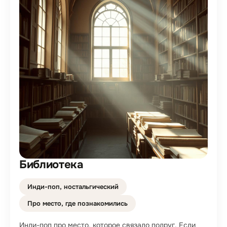
Библиотека
Инди-поп, ностальгический
Про место, где познакомились
Инди-поп про место, которое связало подруг. Если