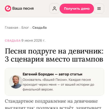
Получить демо
Главная
→
Блог
→
Свадьба
·
9 июня 2026 г.
СВАДЬБА
Песня подруге на девичник:
3 сценария вместо штампов
Евгений Бородин
— автор статьи
Основатель «Вашей Песни»
.
Каждая песня
проходит через меня — от вашей истории до
финальной версии.
Стандартное поздравление на девичнике
выглядит так: подружка встаёт, зачитывает