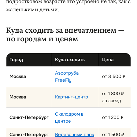
подростковом возрасте это устроено не так, как с
маленькими детьми.
Куда сходить за впечатлением —
по городам и ценам
Город
Куда сходить
Цена
Аэротруба
Москва
от 3 500 ₽
FreeFly
от 1 800 ₽
Москва
Картинг-центр
за заезд
Скалодром в
Санкт-Петербург
от 1 200 ₽
центре
Санкт-Петербург
Верёвочный парк
от 1 500 ₽