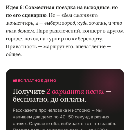
Идея 6: Совместная поездка на выходные, но
по его сценарию.
Не —
едем смотреть
монастырь
, а —
выбери город, куда хочешь, и что
там делаем
. Парк развлечений, концерт в другом
городе, поход на турнир по киберспорту.
Приватность — маршрут его, впечатление —
общее.
БЕСПЛАТНОЕ ДЕМО
Получите
2 варианта песни
—
бесплатно, до оплаты.
Расскажите про человека и историю — мы
напишем два демо по 40–50 секунд в разных
стилях. Слушаете оба, выбираете тот, что зашёл.