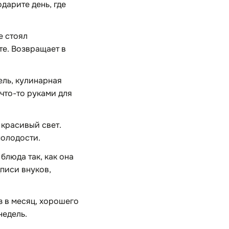
одарите день, где
е стоял
те. Возвращает в
ель, кулинарная
что-то руками для
красивый свет.
молодости.
люда так, как она
дписи внуков,
з в месяц, хорошего
недель.