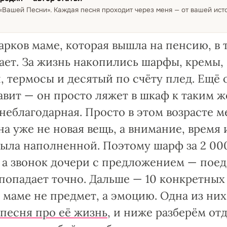
 «Вашей Песни»
.
Каждая песня проходит через меня — от вашей ис
рков маме, которая вышла на пенсию, в 
тает. За жизнь накопились шарфы, кремы,
, термосы и десятый по счёту плед. Ещё
авит — он просто ляжет в шкаф к таким же
 неблагодарная. Просто в этом возрасте 
на уже не новая вещь, а внимание, время
была наполненной. Поэтому шарф за 2 00
, а звонок дочери с предложением — поед
попадает точно. Дальше — 10 конкретных
 маме не предмет, а эмоцию. Одна из ни
песня про её жизнь
, и ниже разберём от