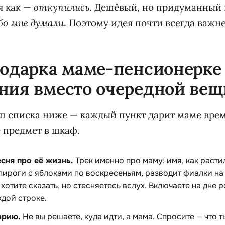
я как —
откупились
. Дешёвый, но придуманный 
бо мне думали
. Поэтому идея почти всегда важн
подарка маме-пенсионерке
ния вместо очередной вещ
 списка ниже — каждый пункт дарит маме врем
е предмет в шкаф.
сня про её жизнь.
Трек именно про маму: имя, как расти
пироги с яблоками по воскресеньям, разводит фиалки на 
ы хотите сказать, но стесняетесь вслух. Включаете на дне
ждой строке.
арию.
Не вы решаете, куда идти, а мама. Спросите — что т