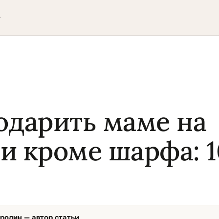
▾
одарить маме на
и кроме шарфа: 1
ородин
— автор статьи