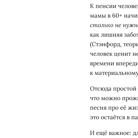
К пенсии челове
мамы в 60+ начи
столько не нужн
как лишняя забот
(Стэнфорд, теор
человек ценит н
времени впереди
к материальному
Отсюда простой в
что можно прожи
песня про её жиз
это остаётся в 
И ещё важное: д