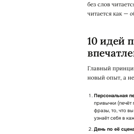
без слов читаетс
читается как —
о
10 идей 
впечатле
Главный принцип
новый опыт, а н
Персональная пе
привычки (печёт 
фразы, то, что в
узнаёт себя в ка
День по её сцен