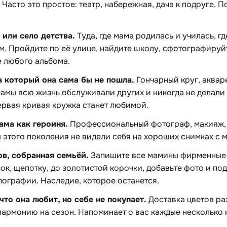
 Часто это простое: театр, набережная, дача к подруге. П
 или село детства.
Туда, где мама родилась и училась, гд
м. Пройдите по её улице, найдите школу, сфотографируй
 любого альбома.
а который она сама бы не пошла.
Гончарный круг, аквар
мамы всю жизнь обслуживали других и никогда не делали 
ервая кривая кружка станет любимой.
ма как героиня.
Профессиональный фотограф, макияж, 
этого поколения не видели себя на хороших снимках с 
ов, собранная семьёй.
Запишите все мамины фирменные б
зок, щепотку, до золотистой корочки, добавьте фото и по
пографии. Наследие, которое останется.
что она любит, но себе не покупает.
Доставка цветов ра
лармонию на сезон. Напоминает о вас каждые несколько 