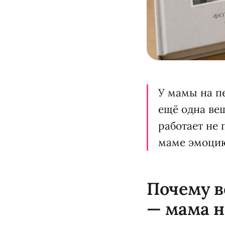
У мамы на п
ещё одна вещ
работает не 
маме эмоцию
Почему в
— мама н