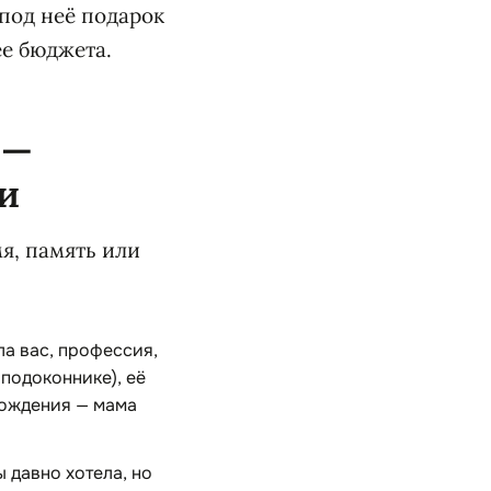
под неё подарок
ее бюджета.
 —
и
я, память или
ла вас, профессия,
подоконнике), её
 рождения — мама
ы давно хотела, но