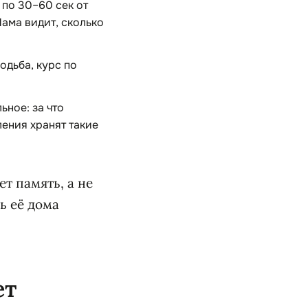
по 30–60 сек от
ама видит, сколько
одьба, курс по
ьное: за что
ления хранят такие
т память, а не
ь её дома
ет