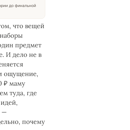
тории до финальной
том, что вещей
 наборы
 один предмет
. И дело не в
меняется
 и ощущение,
0 ₽ маму
ем туда, где
 идей,
х —
дельно, почему