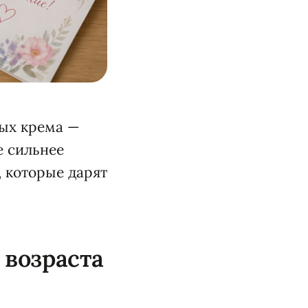
тых крема —
е сильнее
, которые дарят
 возраста