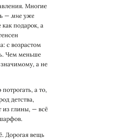
бавления. Многие
ть —
мне уже
как подарок, а
тенсен
а: с возрастом
ть. Чем меньше
 значимому, а не
потрогать, а то,
род детства,
 из глины, — всё
 шарфов.
ё. Дорогая вещь