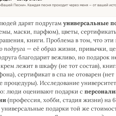
 «Вашей Песни»
.
Каждая песня проходит через меня — от вашей ис
людей дарят подругам
универсальные п
емы, маски, парфюм), цветы, сертификаты
ашения, книги. Проблема в том, что эти
о подруга
— её образ жизни, привычки, ц
одруга благодарит вежливо, но подарок н
 крем лежит в шкафу (не тот состав), кни
ефона), сертификат в спа не отоварен (не
е процедуры). Исследование университе
ло: люди оценивают подарки с
персонали
ни
(профессия, хобби, стадия жизни) на 
 универсальные подарки той же стоимос