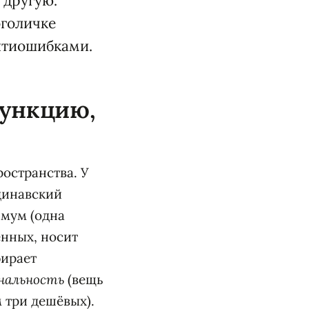
 другую.
голичке
нтиошибками.
функцию,
остранства. У
ндинавский
имум (одна
енных, носит
бирает
нальность
(вещь
 три дешёвых).