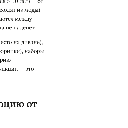
ся 5–10 лет) — от
ходят из моды),
аются между
а не наденет.
сто на диване),
сборники), наборы
ерию
ункции — это
оцию от