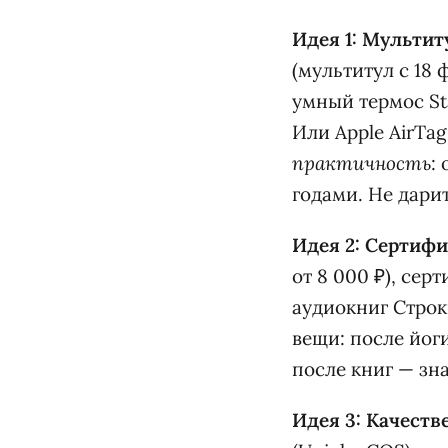
Идея 1: Мульти
(мультитул с 18 
умный термос Sta
Или Apple AirTag
практичность
:
годами. Не дарит
Идея 2: Сертифик
от 8 000 ₽), сер
аудиокниг Строк
вещи: после йог
после книг — зн
Идея 3: Качеств