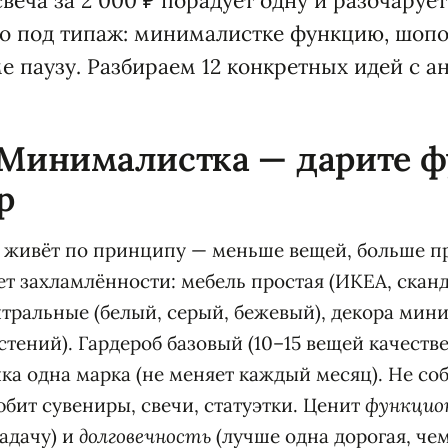
веча за 2 000 ₽ порадует одну и разочарует
о под типаж: минималистке функцию, шопо
е паузу. Разбираем 12 конкретных идей с а
 Минималистка — дарите 
р
 живёт по принципу — меньше вещей, больше пр
нет захламлённости: мебель простая (ИКЕА, ска
ейтральные (белый, серый, бежевый), декора мин
стений). Гардероб базовый (10–15 вещей качеств
ика одна марка (не меняет каждый месяц). Не со
юбит сувениры, свечи, статуэтки. Ценит
функцио
адачу) и
долговечность
(лучше одна дорогая, чем