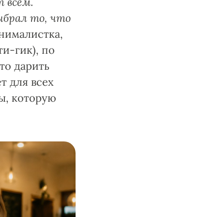
т всем
.
ыбрал то, что
инималистка,
и-гик), по
то дарить
т для всех
ы, которую