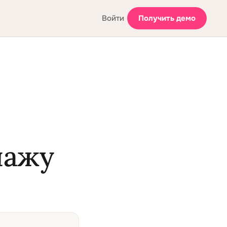
Войти
Получить демо
пажу