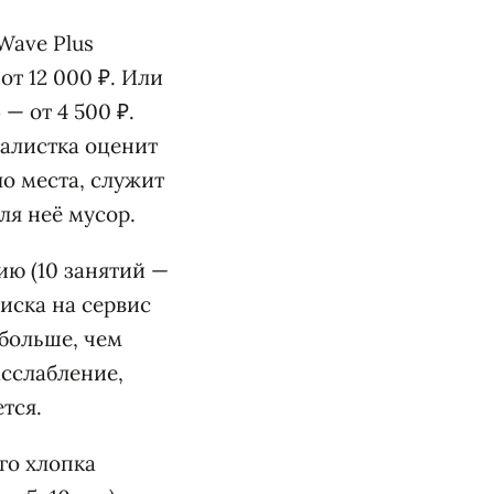
Wave Plus
от 12 000 ₽. Или
— от 4 500 ₽.
малистка оценит
ло места, служит
ля неё мусор.
ию (10 занятий —
писка на сервис
больше, чем
асслабление,
тся.
го хлопка