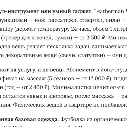
тул-инструмент или умный гаджет.
Leatherman 
функциями — нож, пассатижи, отвёртки, пила) — 
nley (держит температуру 24 часа, объём 1 литр) 
 (трекер для ключей, сумки) — от 3 500 ₽. Мини
 одна вещь решает несколько задач, занимает ма
е декоративные вещи (свечи, статуэтки) — они д
ат на услугу, а не вещь.
Абонемент в йога-студ
тификат на массаж (5 сеансов — от 12 000 ₽), под
и (год — от 2 400 ₽). Минималистка ценит
опыт
и остаётся навык и здоровье, после массажа — р
ания. Физических вещей в квартире не прибавляе
енная базовая одежда.
Футболка из органическо