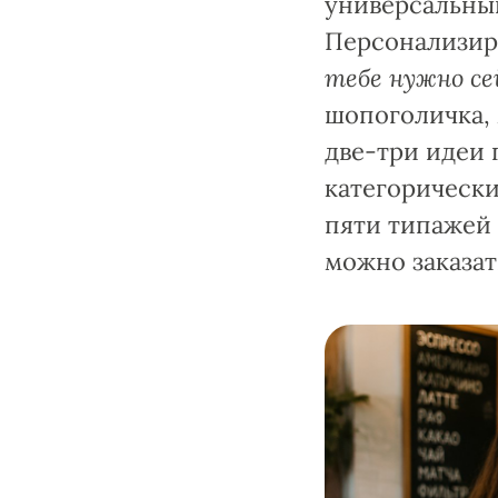
универсальны
Персонализир
тебе нужно се
шопоголичка, 
две-три идеи 
категорически
пяти типажей
можно заказать