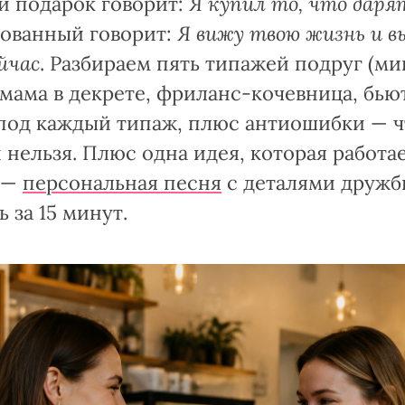
й подарок говорит:
Я купил то, что даря
ованный говорит:
Я вижу твою жизнь и в
йчас
. Разбираем пять типажей подруг (м
мама в декрете, фриланс-кочевница, бьют
под каждый типаж, плюс антиошибки — ч
 нельзя. Плюс одна идея, которая работае
 —
персональная песня
с деталями дружб
 за 15 минут.