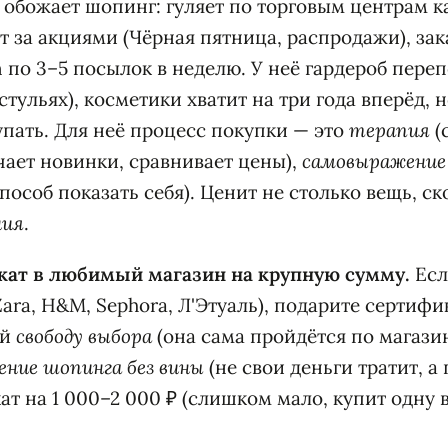
 обожает шопинг: гуляет по торговым центрам 
т за акциями (Чёрная пятница, распродажи), зак
on по 3–5 посылок в неделю. У неё гардероб пер
стульях), косметики хватит на три года вперёд, 
пать. Для неё процесс покупки — это
терапия
(
чает новинки, сравнивает цены),
самовыражение
пособ показать себя). Ценит не столько вещь, с
ния
.
икат в любимый магазин на крупную сумму.
Есл
ara, H&M, Sephora, Л'Этуаль), подарите сертифи
ей
свободу выбора
(она сама пройдётся по магазин
ние шопинга без вины
(не свои деньги тратит, а
ат на 1 000–2 000 ₽ (слишком мало, купит одну 