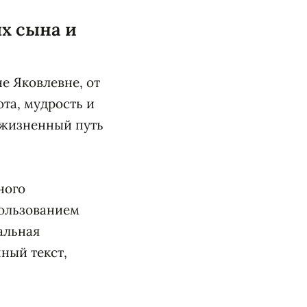
х сына и
е Яковлевне, от
ота, мудрость и
 жизненный путь
ного
пользованием
альная
ный текст,