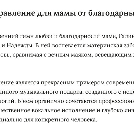
равление для мамы от благодарны
ренний гимн любви и благодарности маме, Галин
я и Надежды. В ней воспевается материнская заб
бовь, сравнимая с вечным маяком, освещающим
ление является прекрасным примером современ
нного музыкального подарка, созданного с ис
огий. В нем органично сочетаются профессион
чественное вокальное исполнение и глубоко лич
иально для конкретного человека.