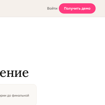
Войти
Получить демо
ление
тории до финальной