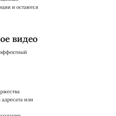
оции и остаются
ое видео
 эффектный
оржества
 адресата или
создания