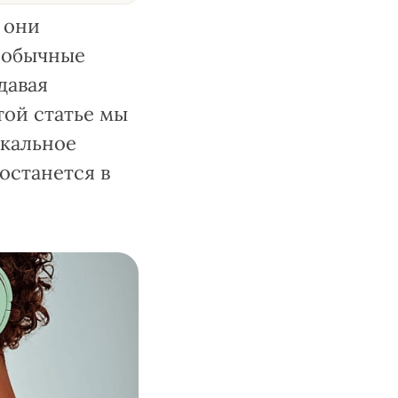
 они
м обычные
давая
той статье мы
ыкальное
останется в