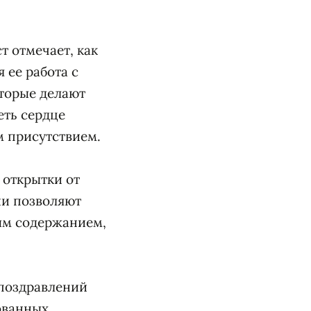
т отмечает, как
 ее работа с
оторые делают
еть сердце
м присутствием.
 открытки от
ии позволяют
ым содержанием,
 поздравлений
ованных