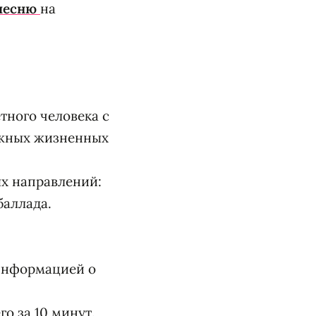
 песню
на
тного человека с
ажных жизненных
ых направлений:
баллада.
информацией о
о за 10 минут.