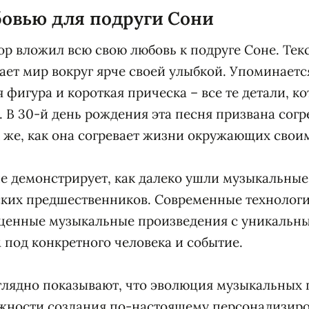
бовью для подруги Сони
ор вложил всю свою любовь к подруге Соне. Текс
ет мир вокруг ярче своей улыбкой. Упоминается
 фигура и короткая прическа – все те детали, к
 В 30-й день рождения эта песня призвана согр
же, как она согревает жизни окружающих свои
е демонстрирует, как далеко ушли музыкальные
ских предшественников. Современные технолог
оценные музыкальные произведения с уникальн
под конкретного человека и событие.
глядно показывают, что эволюция музыкальных
ожности создания по-настоящему персонализир