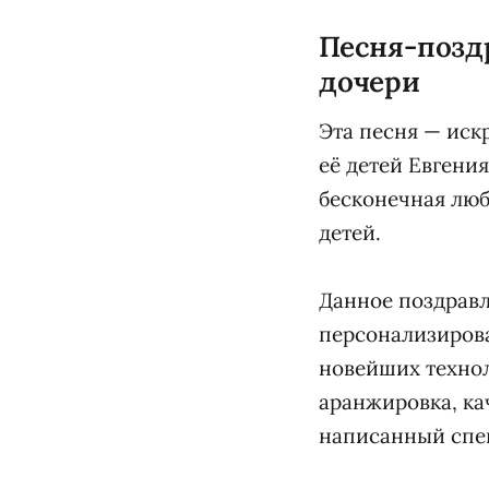
Песня-позд
дочери
Эта песня — иск
её детей Евгени
бесконечная лю
детей.
Данное поздрав
персонализирова
новейших технол
аранжировка, ка
написанный спец