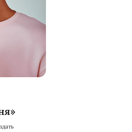
ня»
здать