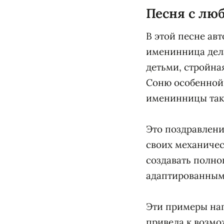
Песня с лю
В этой песне авт
именинница дела
детьми, стройная
Соню особенной.
именинницы так 
Это поздравлени
своих механиче
создавать полн
адаптированным 
Эти примеры на
привела к возм