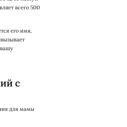
вляет всего 500
тся его имя,
 вызывает
 вашу
ий с
ния для мамы