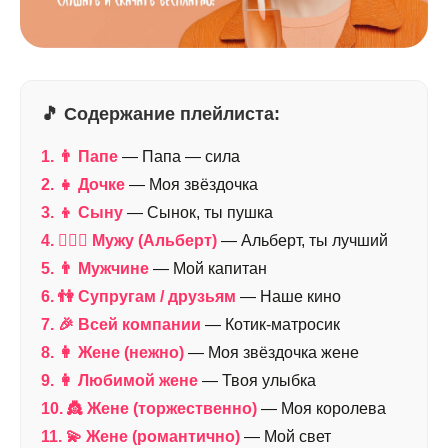
🎵 Содержание плейлиста:
1. 👨 Папе
— Папа — сила
2. 👧 Дочке
— Моя звёздочка
3. 👦 Сыну
— Сынок, ты пушка
4. 👨‍❤️‍👩 Мужу (Альберт)
— Альберт, ты лучший
5. 👨 Мужчине
— Мой капитан
6. 👫 Супругам / друзьям
— Наше кино
7. 🎉 Всей компании
— Котик-матросик
8. 👩 Жене (нежно)
— Моя звёздочка жене
9. 👩 Любимой жене
— Твоя улыбка
10. 👸 Жене (торжественно)
— Моя королева
11. 💫 Жене (романтично)
— Мой свет