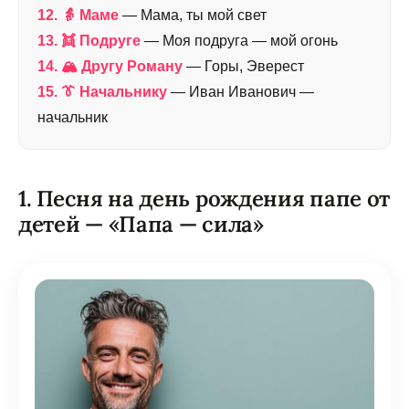
12. 👵 Маме
— Мама, ты мой свет
13. 👯 Подруге
— Моя подруга — мой огонь
14. 🏔️ Другу Роману
— Горы, Эверест
15. 👔 Начальнику
— Иван Иванович —
начальник
1. Песня на день рождения папе от
детей — «Папа — сила»